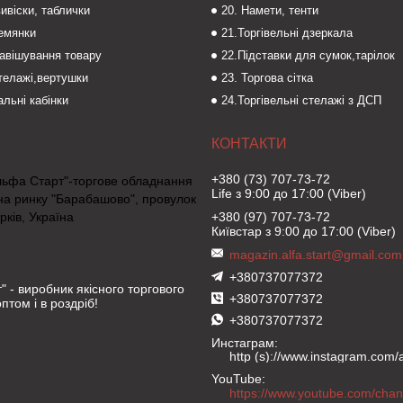
вивіски, таблички
20. Намети, тенти
темянки
21.Торгівельні дзеркала
навішування товару
22.Підставки для сумок,тарілок
стелажі,вертушки
23. Торгова сітка
льні кабінки
24.Торгівельні стелажі з ДСП
+380 (73) 707-73-72
льфа Старт"-торгове обладнання
Life з 9:00 до 17:00 (Viber)
на ринку "Барабашово", провулок
рків, Україна
+380 (97) 707-73-72
Київстар з 9:00 до 17:00 (Viber)
magazin.alfa.start@gmail.com
+380737077372
" - виробник якісного торгового
+380737077372
птом і в роздріб!
+380737077372
Инстаграм
http (s)://www.instagram.com/al
YouTube