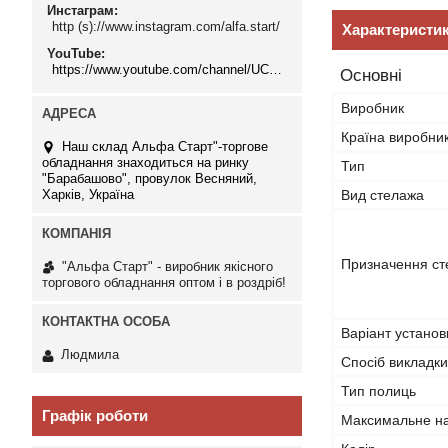
Инстаграм
http (s)://www.instagram.com/alfa.start/
Характеристи
YouTube
https://www.youtube.com/channel/UCMzwfuPdxogFIKF_nELVFNw
Основні
Виробник
Країна виробни
Наш склад Альфа Старт"-торгове
обладнання знаходиться на ринку
Тип
"Барабашово", провулок Весняний,
Харків, Україна
Вид стелажа
Призначення ст
"Альфа Старт" - виробник якісного
торгового обладнання оптом і в роздріб!
Варіант установ
Людмила
Спосіб викладки
Тип полиць
Графік роботи
Максимальне на