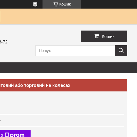
Кошик
Кошик
3-72
товий або торговий на колесах
б
 з