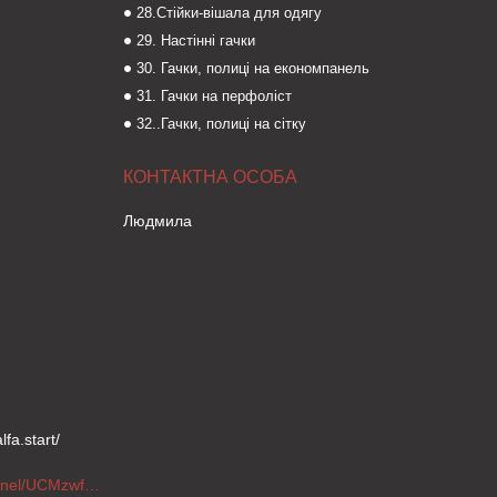
28.Стійки-вішала для одягу
29. Настінні гачки
30. Гачки, полиці на економпанель
31. Гачки на перфоліст
32..Гачки, полиці на сітку
Людмила
fa.start/
https://www.youtube.com/channel/UCMzwfuPdxogFIKF_nELVFNw