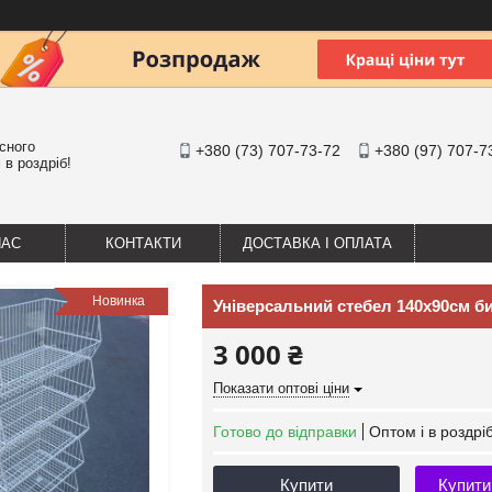
існого
+380 (73) 707-73-72
+380 (97) 707-7
 в роздріб!
НАС
КОНТАКТИ
ДОСТАВКА І ОПЛАТА
Новинка
Універсальний стебел 140х90см би
3 000 ₴
Показати оптові ціни
Готово до відправки
Оптом і в роздрі
Купити
Купити