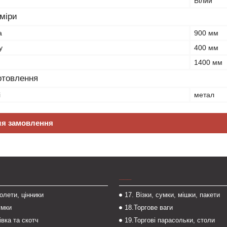
Білий
зміри
а
900 мм
у
400 мм
1400 мм
отовлення
і
метал
ля замовлення
___
толети, цінники
17. Візки, сумки, мішки, пакети
умки
18.Торгове ваги
івка та скотч
19.Торгові парасольки, столи