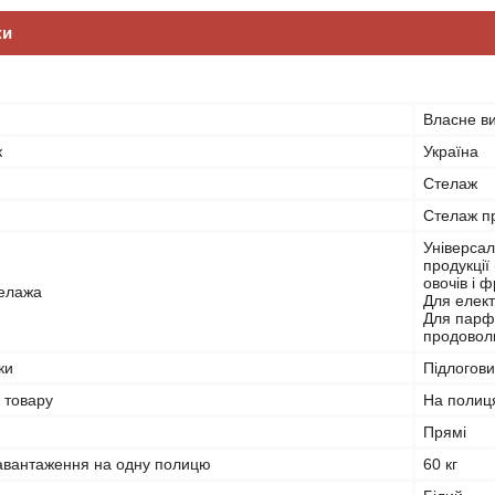
ки
Власне в
к
Україна
Стелаж
Стелаж пр
Універсал
продукції
овочів і 
елажа
Для елект
Для парфу
продоволь
ки
Підлогов
 товару
На полиц
Прямі
вантаження на одну полицю
60 кг