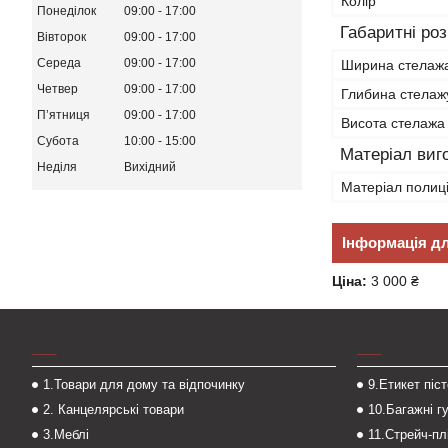
Колір
Понеділок
09:00
17:00
Габаритні ро
Вівторок
09:00
17:00
Середа
09:00
17:00
Ширина стелаж
Четвер
09:00
17:00
Глибина стелаж
Пʼятниця
09:00
17:00
Висота стелажа
Субота
10:00
15:00
Матеріал виг
Неділя
Вихідний
Матеріал полиц
Інформація д
Ціна:
3 000 ₴
___
___
1.Товари для дому та відпочинку
9.Етикет піс
2. Канцелярські товари
10.Багажні г
3.Меблі
11.Стрейч-пл