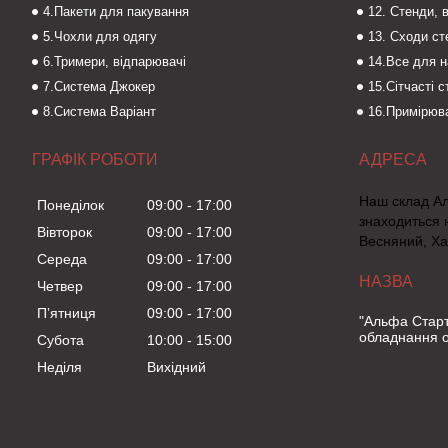
4.Пакети для пакування
12. Стенди, 
5.Чохли для одягу
13. Сходи с
6.Тримери, відпарювачі
14.Все для 
7.Система Джокер
15.Сітчасті 
8.Система Варіант
16.Примірюва
ГРАФІК РОБОТИ
Наш склад А
Понеділок
09:00
17:00
знаходиться 
Вівторок
09:00
17:00
Весняний, Ха
Середа
09:00
17:00
Четвер
09:00
17:00
Пʼятниця
09:00
17:00
"Альфа Старт
обладнання о
Субота
10:00
15:00
Неділя
Вихідний