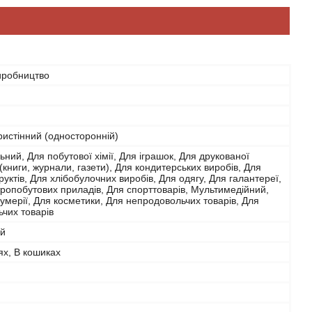
иробництво
истінний (односторонній)
ьний, Для побутової хімії, Для іграшок, Для друкованої
 (книги, журнали, газети), Для кондитерських виробів, Для
фруктів, Для хлібобулочних виробів, Для одягу, Для галантереї,
ропобутових приладів, Для спорттоварів, Мультимедійний,
мерії, Для косметики, Для непродовольчих товарів, Для
чих товарів
ий
ях, В кошиках