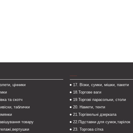
___
толети, цінники
17. Візки, сумки, мішки, пакети
умки
18.Торгове ваги
івка та скотч
19.Торгові парасольки, столи
вивіски, таблички
20. Намети, тенти
темянки
21.Торгівельні дзеркала
навішування товару
22.Підставки для сумок,тарілок
стелажі,вертушки
23. Торгова сітка