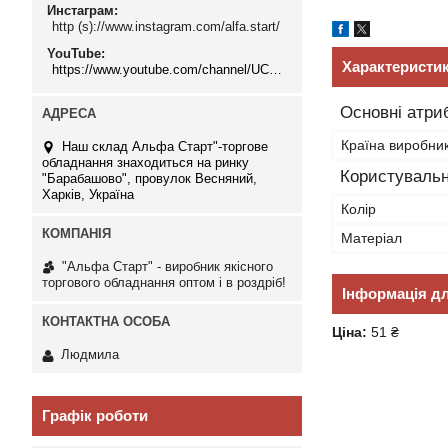
Инстаграм
http (s)://www.instagram.com/alfa.start/
YouTube
Характеристи
https://www.youtube.com/channel/UCMzwfuPdxogFIKF_nELVFNw
Основні атри
Країна виробни
Наш склад Альфа Старт"-торгове
обладнання знаходиться на ринку
Користувальн
"Барабашово", провулок Весняний,
Харків, Україна
Колір
Матеріал
"Альфа Старт" - виробник якісного
торгового обладнання оптом і в роздріб!
Інформація д
Ціна:
51 ₴
Людмила
Графік роботи