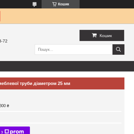
Кошик
Кошик
3-72
меблевої труби діаметром 25 мм
300 ₴
 з