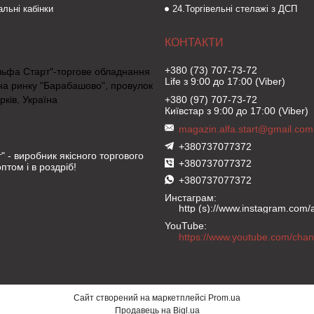
льні кабінки
24.Торгівельні стелажі з ДСП
+380 (73) 707-73-72
льфа Старт"-торгове обладнання
Life з 9:00 до 17:00 (Viber)
на ринку "Барабашово", провулок
рків, Україна
+380 (97) 707-73-72
Київстар з 9:00 до 17:00 (Viber)
magazin.alfa.start@gmail.com
+380737077372
" - виробник якісного торгового
+380737077372
птом і в роздріб!
+380737077372
Инстаграм
http (s)://www.instagram.com/al
YouTube
Сайт створений на маркетплейсі
Prom.ua
Продавець на Bigl.ua