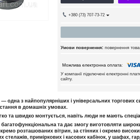
+380 (73) 707-73-72
повернення това
У компанії підключені електронні пла
сайту.
— одна з найпопулярніших і універсальних торгових 
истання в домашніх умовах.
гко та швидко монтується, навіть люди не мають спеці
 багатофункціональна та дає змогу виготовляти широк
 окремо розташованих вітрин, за стінних і окремо високих 
х стелажів, приміркових і касових кабінок, у шафах, га