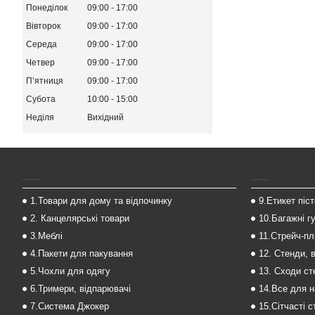
Понеділок
09:00
17:00
Вівторок
09:00
17:00
Середа
09:00
17:00
Четвер
09:00
17:00
Пʼятниця
09:00
17:00
Субота
10:00
15:00
Неділя
Вихідний
___
___
1.Товари для дому та відпочинку
9.Етикет піс
2. Канцелярські товари
10.Багажні г
3.Меблі
11.Стрейч-пл
4.Пакети для пакування
12. Стенди, 
5.Чохли для одягу
13. Сходи с
6.Тримери, відпарювачі
14.Все для 
7.Система Джокер
15.Сітчасті 