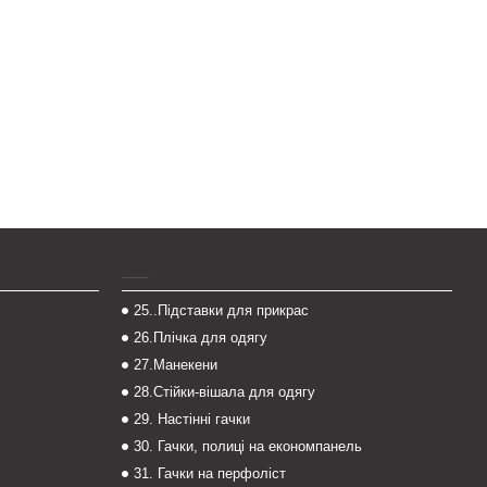
___
25..Підставки для прикрас
26.Плічка для одягу
27.Манекени
28.Стійки-вішала для одягу
29. Настінні гачки
30. Гачки, полиці на економпанель
31. Гачки на перфоліст