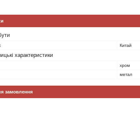
ки
бути
к
Китай
ицькі характеристики
хром
метал
ля замовлення