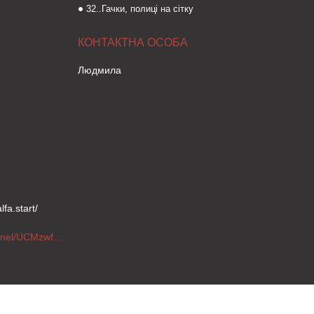
32..Гачки, полиці на сітку
Людмила
fa.start/
https://www.youtube.com/channel/UCMzwfuPdxogFIKF_nELVFNw