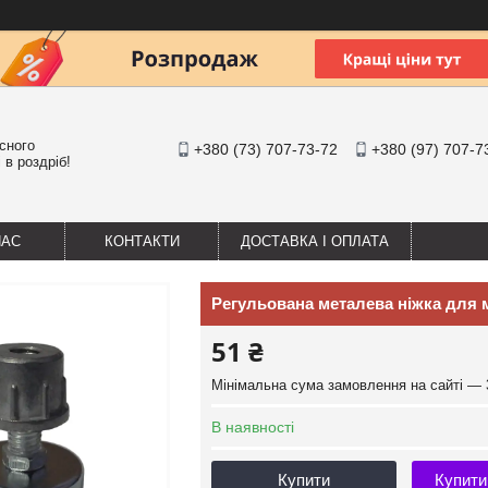
існого
+380 (73) 707-73-72
+380 (97) 707-7
 в роздріб!
НАС
КОНТАКТИ
ДОСТАВКА І ОПЛАТА
Регульована металева ніжка для 
51 ₴
Мінімальна сума замовлення на сайті — 
В наявності
Купити
Купити