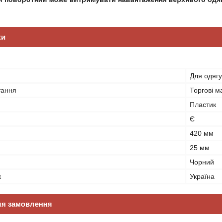
ки
Для одягу
тання
Торгові м
Пластик
Є
420 мм
25 мм
Чорний
к
Україна
ля замовлення