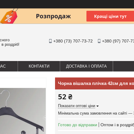
існого
+380 (73) 707-73-72
+380 (97) 707-7
 в роздріб!
НАС
КОНТАКТИ
ДОСТАВКА І ОПЛАТА
Чорна вішалка плічка 42см для к
52 ₴
Показати оптові ціни
Мінімальна сума замовлення на сайті — 
Готово до відправки
Оптом і в роздрі