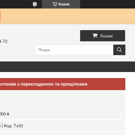
Кошик
Кошик
3-72
остюмів з перекладиною та прищіпками
300 ₴
б
Код:
Tz42