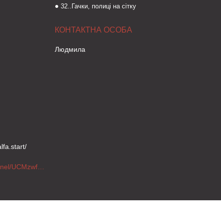
32..Гачки, полиці на сітку
Людмила
fa.start/
https://www.youtube.com/channel/UCMzwfuPdxogFIKF_nELVFNw