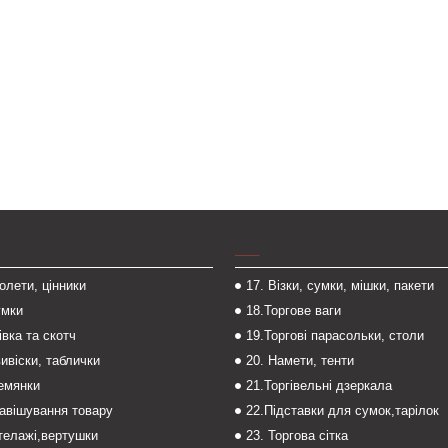
___
толети, цінники
17. Візки, сумки, мішки, пакети
умки
18.Торгове ваги
івка та скотч
19.Торгові парасольки, столи
вивіски, таблички
20. Намети, тенти
темянки
21.Торгівельні дзеркала
навішування товару
22.Підставки для сумок,тарілок
стелажі,вертушки
23. Торгова сітка