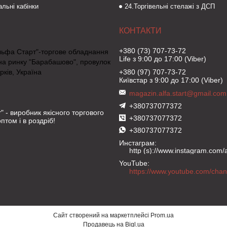
льні кабінки
24.Торгівельні стелажі з ДСП
+380 (73) 707-73-72
льфа Старт"-торгове обладнання
Life з 9:00 до 17:00 (Viber)
на ринку "Барабашово", провулок
рків, Україна
+380 (97) 707-73-72
Київстар з 9:00 до 17:00 (Viber)
magazin.alfa.start@gmail.com
+380737077372
" - виробник якісного торгового
+380737077372
птом і в роздріб!
+380737077372
Инстаграм
http (s)://www.instagram.com/al
YouTube
Сайт створений на маркетплейсі
Prom.ua
Продавець на Bigl.ua