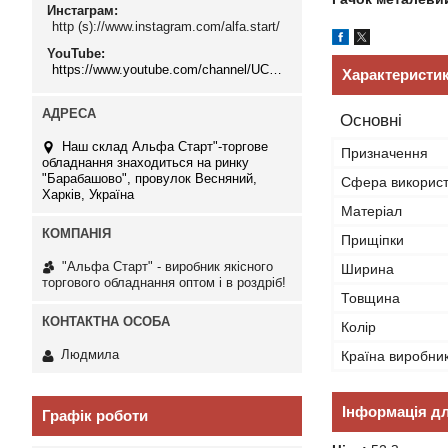
Инстаграм
http (s)://www.instagram.com/alfa.start/
YouTube
https://www.youtube.com/channel/UCMzwfuPdxogFIKF_nELVFNw
Характеристи
Основні
Наш склад Альфа Старт"-торгове
Призначення
обладнання знаходиться на ринку
"Барабашово", провулок Весняний,
Сфера викорис
Харків, Україна
Матеріал
Прищіпки
"Альфа Старт" - виробник якісного
Ширина
торгового обладнання оптом і в роздріб!
Товщина
Колір
Людмила
Країна виробни
Інформація д
Графік роботи