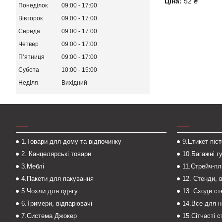
Ціна:
52 ₴
Понеділок
09:00
17:00
Вівторок
09:00
17:00
Середа
09:00
17:00
Четвер
09:00
17:00
Пʼятниця
09:00
17:00
Субота
10:00
15:00
Неділя
Вихідний
___
___
1.Товари для дому та відпочинку
9.Етикет піс
2. Канцелярські товари
10.Багажні г
3.Меблі
11.Стрейч-пл
4.Пакети для пакування
12. Стенди, 
5.Чохли для одягу
13. Сходи с
6.Тримери, відпарювачі
14.Все для 
7.Система Джокер
15.Сітчасті 