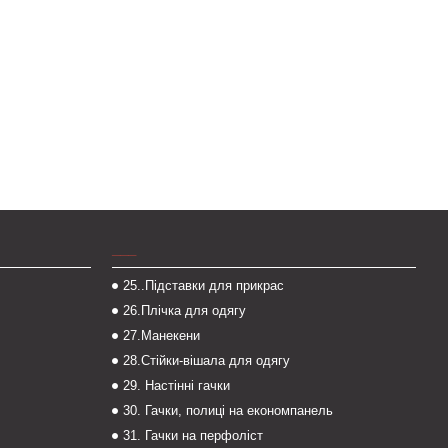
___
25..Підставки для прикрас
26.Плічка для одягу
27.Манекени
28.Стійки-вішала для одягу
29. Настінні гачки
30. Гачки, полиці на економпанель
31. Гачки на перфоліст