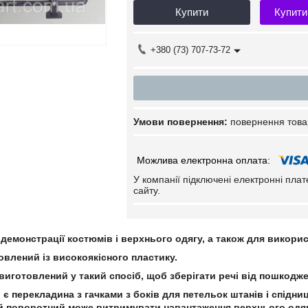
Купити
Купити
+380 (73) 707-73-72
повернення това
У компанії підключені електронні пла
сайту.
демонстрації костюмів і верхнього одягу, а також для викори
влений із високоякісного пластику.
виготовлений у такий спосіб, щоб зберігати речі від пошкодже
 є перекладина з гачками з боків для петельок штанів і спідниц
й поворотний може витримувати навантаження верхнього одяг