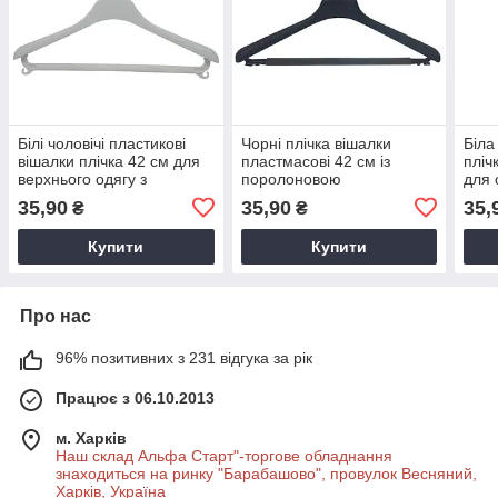
Білі чоловічі пластикові
Чорні плічка вішалки
Біла
вішалки плічка 42 см для
пластмасові 42 см із
пліч
верхнього одягу з
поролоновою
для 
перекладиною
перекладиною для
35,90
35,90
35,
₴
₴
костюмів
Купити
Купити
Про нас
96% позитивних з 231 відгука за рік
Працює з 06.10.2013
м. Харків
Наш склад Альфа Старт"-торгове обладнання
знаходиться на ринку "Барабашово", провулок Весняний,
Харків, Україна