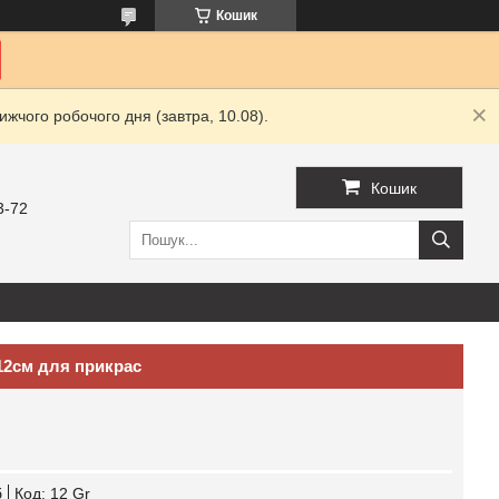
Кошик
жчого робочого дня (завтра, 10.08).
Кошик
3-72
12см для прикрас
б
Код:
12 Gr