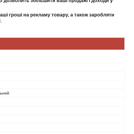
о дозволить збільшити ваші продажі і доходи у
ші гроші на рекламу товару, а також заробляти
.
льний