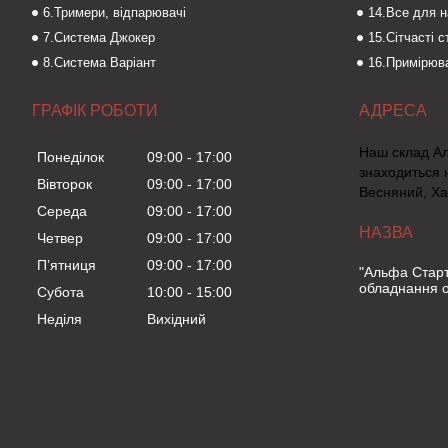
6.Тримери, відпарювачі
14.Все для 
7.Система Джокер
15.Сітчасті 
8.Система Варіант
16.Примірюва
ГРАФІК РОБОТИ
Наш склад А
Понеділок
09:00
17:00
знаходиться 
Вівторок
09:00
17:00
Весняний, Ха
Середа
09:00
17:00
Четвер
09:00
17:00
Пʼятниця
09:00
17:00
"Альфа Старт
обладнання о
Субота
10:00
15:00
Неділя
Вихідний