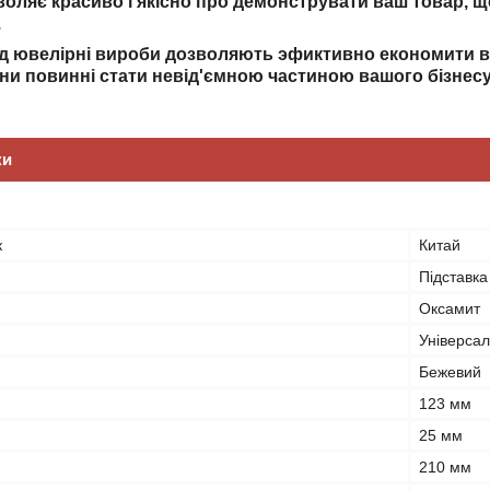
воляє красиво і якісно про демонструвати ваш товар, щ
.
д ювелірні вироби дозволяють эфиктивно економити ва
они повинні стати невід'ємною частиною вашого бізнесу
ки
к
Китай
Підставка
Оксамит
Універса
Бежевий
123 мм
25 мм
210 мм