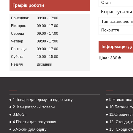
Стан
Графік роботи
Користувальн
Понеділок
09:00
17:00
Тип встановлен
Вівторок
09:00
17:00
Покриття
Середа
09:00
17:00
Четвер
09:00
17:00
Інформація д
Пʼятниця
09:00
17:00
Субота
10:00
15:00
Ціна:
336 ₴
Неділя
Вихідний
___
___
1.Товари для дому та відпочинку
9.Етикет піс
2. Канцелярські товари
10.Багажні г
3.Меблі
11.Стрейч-пл
4.Пакети для пакування
12. Стенди, 
5.Чохли для одягу
13. Сходи с