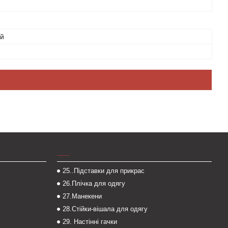
ий
___
25..Підставки для прикрас
26.Плічка для одягу
27.Манекени
28.Стійки-вішала для одягу
29. Настінні гачки