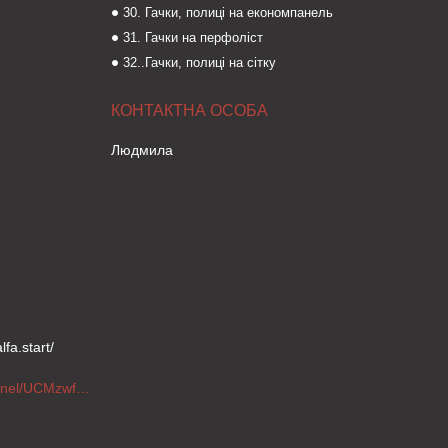
30. Гачки, полиці на економпанель
31. Гачки на перфоліст
32..Гачки, полиці на сітку
Людмила
fa.start/
https://www.youtube.com/channel/UCMzwfuPdxogFIKF_nELVFNw