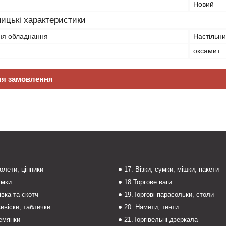
Новий
ицькі характеристики
ня обладнання
Настільн
оксамит
ля замовлення
___
толети, цінники
17. Візки, сумки, мішки, пакети
умки
18.Торгове ваги
івка та скотч
19.Торгові парасольки, столи
вивіски, таблички
20. Намети, тенти
темянки
21.Торгівельні дзеркала