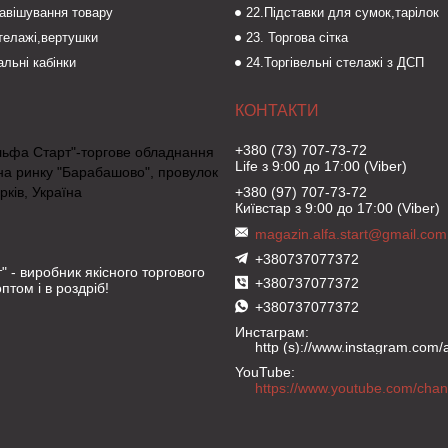
навішування товару
22.Підставки для сумок,тарілок
стелажі,вертушки
23. Торгова сітка
льні кабінки
24.Торгівельні стелажі з ДСП
+380 (73) 707-73-72
льфа Старт"-торгове обладнання
Life з 9:00 до 17:00 (Viber)
на ринку "Барабашово", провулок
рків, Україна
+380 (97) 707-73-72
Київстар з 9:00 до 17:00 (Viber)
magazin.alfa.start@gmail.com
+380737077372
" - виробник якісного торгового
+380737077372
птом і в роздріб!
+380737077372
Инстаграм
http (s)://www.instagram.com/al
YouTube