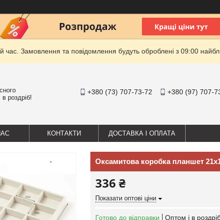
й час. Замовлення та повідомлення будуть оброблені з 09:00 найбли
існого
+380 (73) 707-73-72
+380 (97) 707-7
 в роздріб!
НАС
КОНТАКТИ
ДОСТАВКА І ОПЛАТА
Оксамитова коробка планшет 21х
336 ₴
Показати оптові ціни
Готово до відправки
Оптом і в роздрі