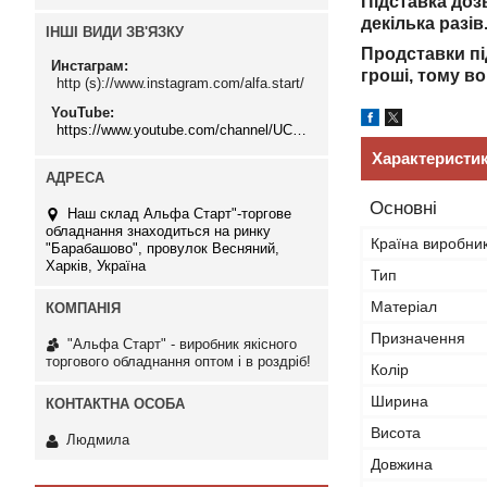
Підставка доз
декілька разів
ІНШІ ВИДИ ЗВ'ЯЗКУ
Продставки пі
Инстаграм
гроші, тому в
http (s)://www.instagram.com/alfa.start/
YouTube
https://www.youtube.com/channel/UCMzwfuPdxogFIKF_nELVFNw
Характеристи
Основні
Наш склад Альфа Старт"-торгове
обладнання знаходиться на ринку
Країна виробни
"Барабашово", провулок Весняний,
Харків, Україна
Тип
Матеріал
Призначення
"Альфа Старт" - виробник якісного
торгового обладнання оптом і в роздріб!
Колір
Ширина
Висота
Людмила
Довжина