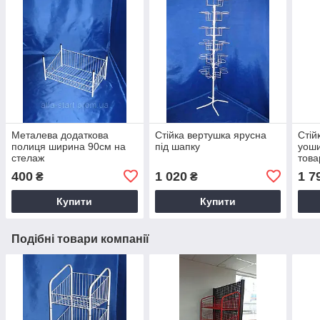
Металева додаткова
Стійка вертушка ярусна
Стій
полиця ширина 90см на
під шапку
уоши
стелаж
това
400
1 020
1 7
₴
₴
Купити
Купити
Подібні товари компанії