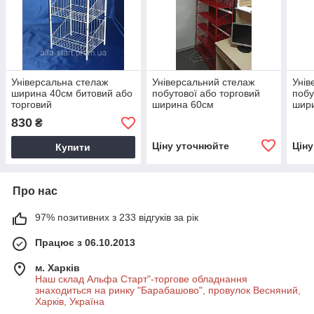
Універсальна стелаж
Універсальний стелаж
Унів
ширина 40см битовий або
побутової або торговий
побу
торговий
ширина 60см
шири
830
₴
Ціну уточнюйте
Цін
Купити
Про нас
97% позитивних з 233 відгуків за рік
Працює з 06.10.2013
м. Харків
Наш склад Альфа Старт"-торгове обладнання
знаходиться на ринку "Барабашово", провулок Весняний,
Харків, Україна