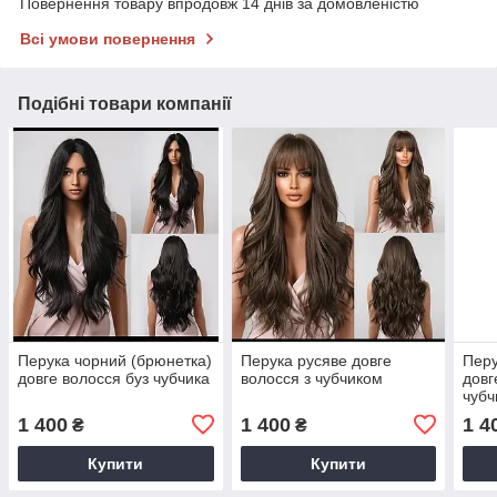
Повернення товару впродовж 14 днів за домовленістю
Всі умови повернення
Подібні товари компанії
Перука чорний (брюнетка)
Перука русяве довге
Перу
довге волосся буз чубчика
волосся з чубчиком
довг
чубч
1 400
1 400
1 4
₴
₴
Купити
Купити