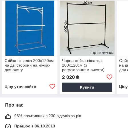
Стійка вішалка 200х120см
Чорна стійка-вішалка
Стій
на дві сторони на ніжках
200х120см (з
на д
для одягу
регулюванням висоти)
для 
для одягу
2 020
₴
Ціну уточнюйте
Цін
Купити
Про нас
96% позитивних з 230 відгуків за рік
Працює з 06.10.2013