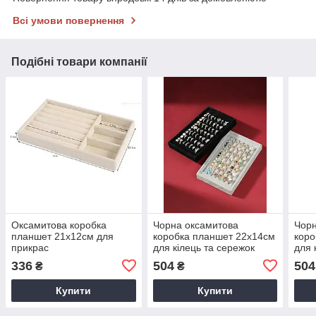
Всі умови повернення
Подібні товари компанії
Оксамитова коробка
Чорна оксамитова
Чорн
планшет 21х12см для
коробка планшет 22х14см
коро
прикрас
для кілець та сережок
для 
336
504
504
₴
₴
Купити
Купити