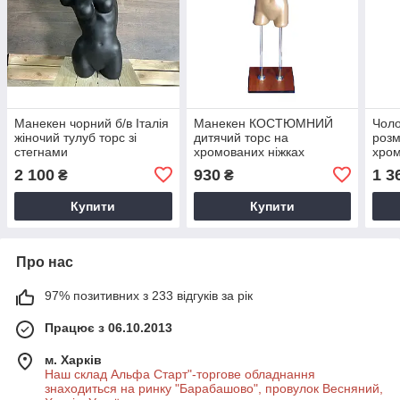
Манекен чорний б/в Італія
Манекен КОСТЮМНИЙ
Чоло
жіночий тулуб торс зі
дитячий торс на
розм
стегнами
хромованих ніжках
хром
тілесного кольору
2 100
930
1 3
₴
₴
Купити
Купити
Про нас
97% позитивних з 233 відгуків за рік
Працює з 06.10.2013
м. Харків
Наш склад Альфа Старт"-торгове обладнання
знаходиться на ринку "Барабашово", провулок Весняний,