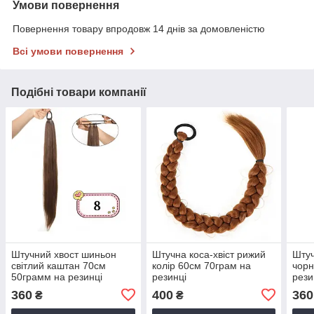
Умови повернення
Повернення товару впродовж 14 днів за домовленістю
Всі умови повернення
Подібні товари компанії
Штучний хвост шиньон
Штучна коса-хвіст рижий
Штуч
світлий каштан 70см
колір 60см 70грам на
чорн
50грамм на резинці
резинці
рези
360
400
360
₴
₴