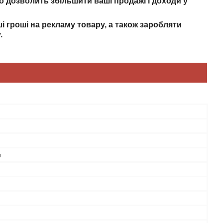
о дозволить збільшити ваші продажі і доходи у
 гроші на рекламу товару, а також заробляти
.
и