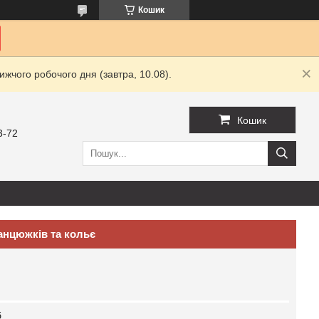
Кошик
жчого робочого дня (завтра, 10.08).
Кошик
3-72
анцюжків та кольє
б