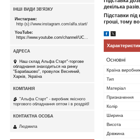
Підставка доз
декілька разів
ІНШІ ВИДИ ЗВ'ЯЗКУ
Підставки під
Инстаграм
гроші, тому в
http (s)://www.instagram.com/alfa.start/
YouTube
https://www.youtube.com/channel/UCMzwfuPdxogFIKF_nELVFNw
Характеристи
Основні
Наш склад Альфа Старт"-торгове
обладнання знаходиться на ринку
Країна виробни
"Барабашово", провулок Весняний,
Харків, Україна
Тип
Матеріал
Призначення
"Альфа Старт" - виробник якісного
торгового обладнання оптом і в роздріб!
Колір
Ширина
Висота
Людмила
Довжина