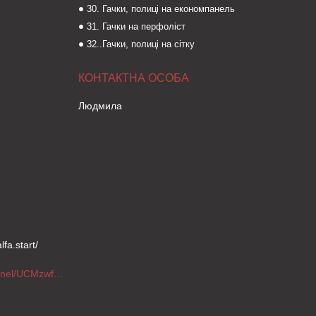
30. Гачки, полиці на економпанель
31. Гачки на перфоліст
32..Гачки, полиці на сітку
Людмила
fa.start/
https://www.youtube.com/channel/UCMzwfuPdxogFIKF_nELVFNw