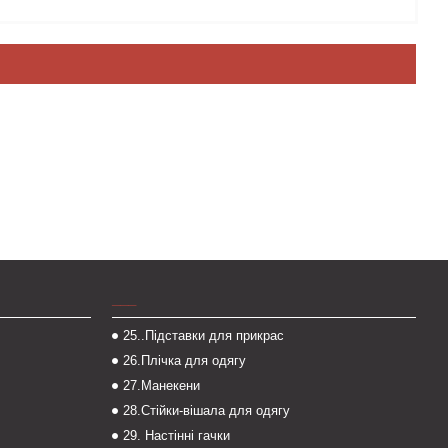
___
25..Підставки для прикрас
26.Плічка для одягу
27.Манекени
28.Стійки-вішала для одягу
29. Настінні гачки