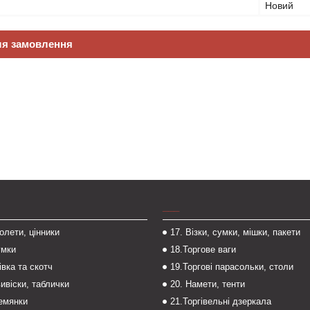
Новий
ля замовлення
___
толети, цінники
17. Візки, сумки, мішки, пакети
умки
18.Торгове ваги
івка та скотч
19.Торгові парасольки, столи
вивіски, таблички
20. Намети, тенти
темянки
21.Торгівельні дзеркала