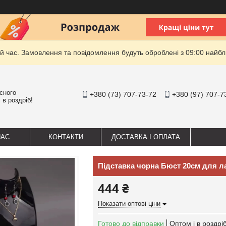
й час. Замовлення та повідомлення будуть оброблені з 09:00 найбли
існого
+380 (73) 707-73-72
+380 (97) 707-7
 в роздріб!
НАС
КОНТАКТИ
ДОСТАВКА І ОПЛАТА
Підставка чорна Бюст 20см для л
444 ₴
Показати оптові ціни
Готово до відправки
Оптом і в роздрі