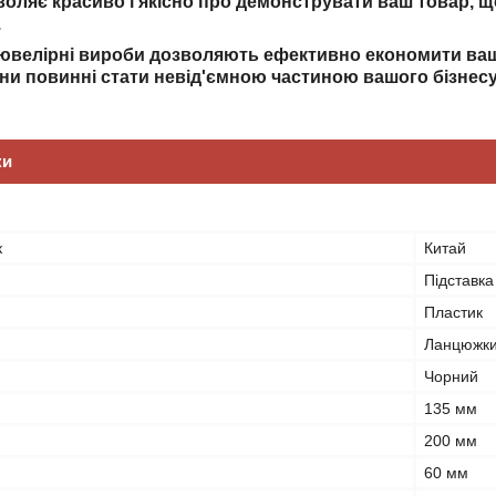
воляє красиво і якісно про демонструвати ваш товар, щ
.
 ювелірні вироби дозволяють ефективно економити ваші
они повинні стати невід'ємною частиною вашого бізнесу
ки
к
Китай
Підставка
Пластик
Ланцюжк
Чорний
135 мм
200 мм
60 мм