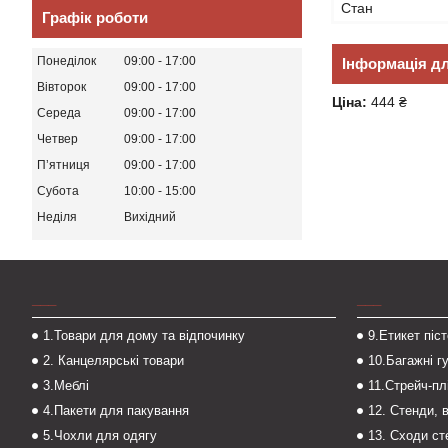
Стан
Графік роботи
Понеділок
09:00
17:00
Інформація д
Вівторок
09:00
17:00
Ціна:
444 ₴
Середа
09:00
17:00
Четвер
09:00
17:00
Пʼятниця
09:00
17:00
Субота
10:00
15:00
Неділя
Вихідний
___
___
1.Товари для дому та відпочинку
9.Етикет піс
2. Канцелярські товари
10.Багажні г
3.Меблі
11.Стрейч-пл
4.Пакети для пакування
12. Стенди, 
5.Чохли для одягу
13. Сходи с