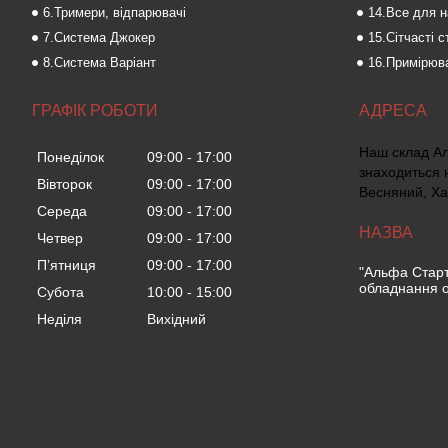
6.Тримери, відпарювачі
14.Все для 
7.Система Джокер
15.Сітчасті 
8.Система Варіант
16.Примірюва
ГРАФІК РОБОТИ
Наш склад А
Понеділок
09:00
17:00
знаходиться 
Вівторок
09:00
17:00
Весняний, Ха
Середа
09:00
17:00
Четвер
09:00
17:00
Пʼятниця
09:00
17:00
"Альфа Старт
обладнання о
Субота
10:00
15:00
Неділя
Вихідний