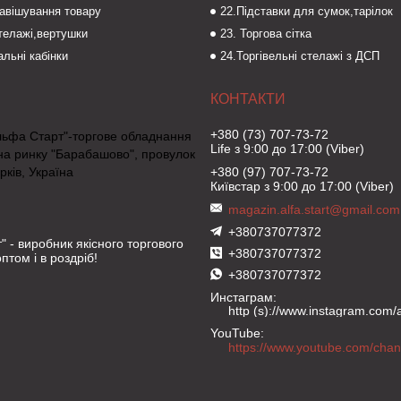
навішування товару
22.Підставки для сумок,тарілок
стелажі,вертушки
23. Торгова сітка
льні кабінки
24.Торгівельні стелажі з ДСП
+380 (73) 707-73-72
льфа Старт"-торгове обладнання
Life з 9:00 до 17:00 (Viber)
на ринку "Барабашово", провулок
рків, Україна
+380 (97) 707-73-72
Київстар з 9:00 до 17:00 (Viber)
magazin.alfa.start@gmail.com
+380737077372
" - виробник якісного торгового
+380737077372
птом і в роздріб!
+380737077372
Инстаграм
http (s)://www.instagram.com/al
YouTube