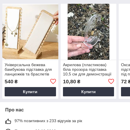
Універсальна бежева
Акрилова (пластикова)
Окса
бамбукова підставка для
біла прозора підставка
підс
ланцюжків та браслетів
10,5 см для демонстрації
під 
годинника
ланц
540
10,80
72
₴
₴
Купити
Купити
Про нас
97% позитивних з 233 відгуків за рік