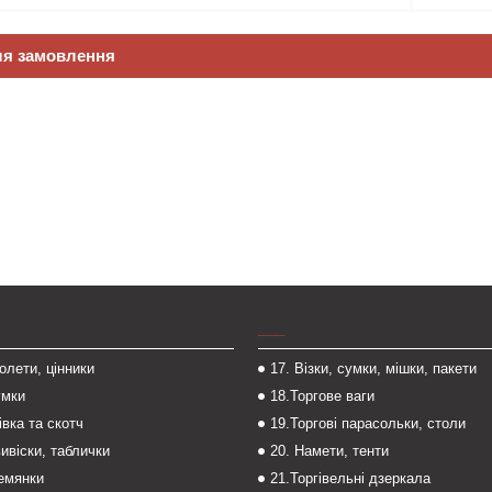
ля замовлення
___
толети, цінники
17. Візки, сумки, мішки, пакети
умки
18.Торгове ваги
івка та скотч
19.Торгові парасольки, столи
вивіски, таблички
20. Намети, тенти
темянки
21.Торгівельні дзеркала