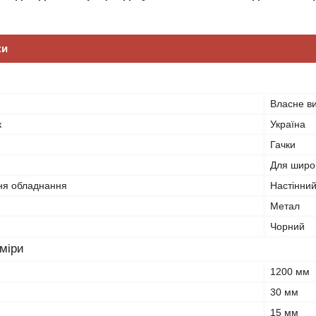
ки
Власне в
к
Україна
Гачки
Для широк
ня обладнання
Настінни
Метал
Чорний
зміри
1200 мм
30 мм
15 мм