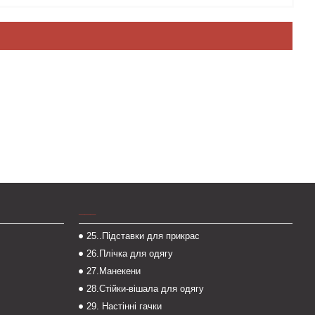
___
25..Підставки для прикрас
26.Плічка для одягу
27.Манекени
28.Стійки-вішала для одягу
29. Настінні гачки