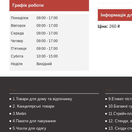
Графік роботи
Інформація д
Понеділок
09:00
17:00
Вівторок
09:00
17:00
Ціна:
260 ₴
Середа
09:00
17:00
Четвер
09:00
17:00
Пʼятниця
09:00
17:00
Субота
10:00
15:00
Неділя
Вихідний
___
___
1.Товари для дому та відпочинку
9.Етикет піс
2. Канцелярські товари
10.Багажні г
3.Меблі
11.Стрейч-пл
4.Пакети для пакування
12. Стенди, 
5.Чохли для одягу
13. Сходи с