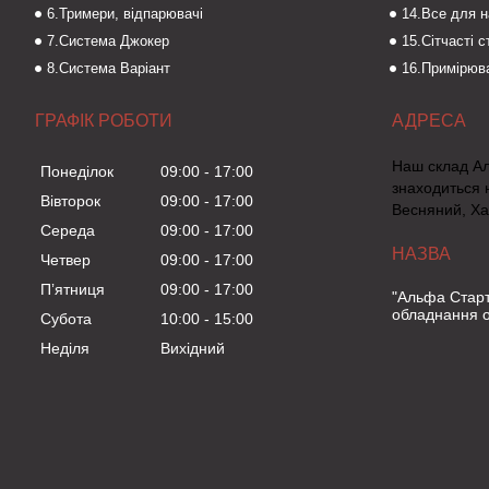
6.Тримери, відпарювачі
14.Все для 
7.Система Джокер
15.Сітчасті 
8.Система Варіант
16.Примірюва
ГРАФІК РОБОТИ
Наш склад А
Понеділок
09:00
17:00
знаходиться 
Вівторок
09:00
17:00
Весняний, Ха
Середа
09:00
17:00
Четвер
09:00
17:00
Пʼятниця
09:00
17:00
"Альфа Старт
обладнання о
Субота
10:00
15:00
Неділя
Вихідний