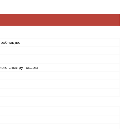
иробництво
ого спектру товарів
й