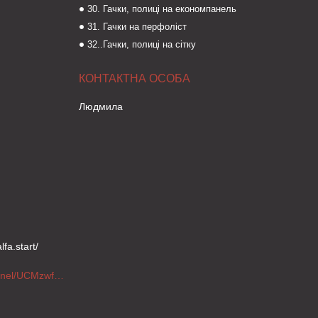
30. Гачки, полиці на економпанель
31. Гачки на перфоліст
32..Гачки, полиці на сітку
Людмила
fa.start/
https://www.youtube.com/channel/UCMzwfuPdxogFIKF_nELVFNw