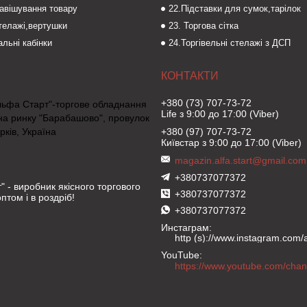
навішування товару
22.Підставки для сумок,тарілок
стелажі,вертушки
23. Торгова сітка
льні кабінки
24.Торгівельні стелажі з ДСП
+380 (73) 707-73-72
льфа Старт"-торгове обладнання
Life з 9:00 до 17:00 (Viber)
на ринку "Барабашово", провулок
рків, Україна
+380 (97) 707-73-72
Київстар з 9:00 до 17:00 (Viber)
magazin.alfa.start@gmail.com
+380737077372
" - виробник якісного торгового
+380737077372
птом і в роздріб!
+380737077372
Инстаграм
http (s)://www.instagram.com/al
YouTube