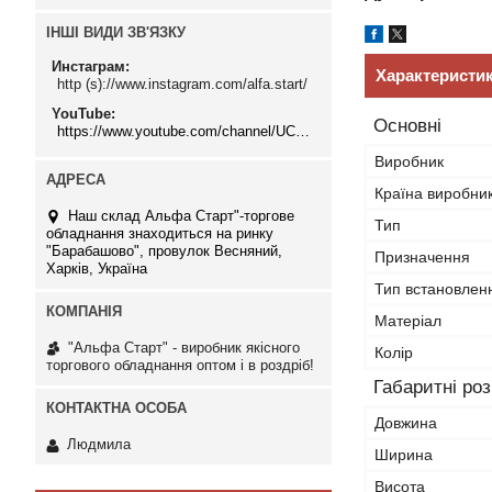
ІНШІ ВИДИ ЗВ'ЯЗКУ
Инстаграм
Характеристи
http (s)://www.instagram.com/alfa.start/
YouTube
Основні
https://www.youtube.com/channel/UCMzwfuPdxogFIKF_nELVFNw
Виробник
Країна виробни
Наш склад Альфа Старт"-торгове
Тип
обладнання знаходиться на ринку
"Барабашово", провулок Весняний,
Призначення
Харків, Україна
Тип встановлен
Матеріал
"Альфа Старт" - виробник якісного
Колір
торгового обладнання оптом і в роздріб!
Габаритні ро
Довжина
Людмила
Ширина
Висота