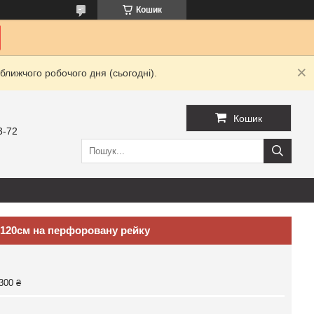
Кошик
ближчого робочого дня (сьогодні).
Кошик
3-72
 120см на перфоровану рейку
300 ₴