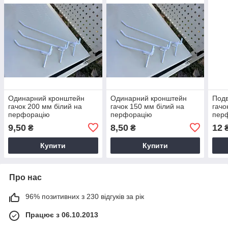
Одинарний кронштейн
Одинарний кронштейн
Подв
гачок 200 мм білий на
гачок 150 мм білий на
гачо
перфорацію
перфорацію
пер
9,50
8,50
12
₴
₴
Купити
Купити
Про нас
96% позитивних з 230 відгуків за рік
Працює з 06.10.2013