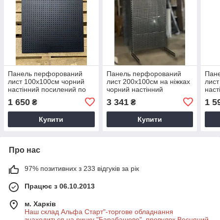
Панель перфорований
Панель перфорований
Пан
лист 100х100см чорний
лист 200х100см на ніжках
лист
настінний посилений по
чорний настінний
наст
периметру трубою
посилений по периметру
заги
1 650
3 341
1 5
₴
₴
трубою
Купити
Купити
Про нас
97% позитивних з 233 відгуків за рік
Працює з 06.10.2013
м. Харків
Наш склад Альфа Старт"-торгове обладнання
знаходиться на ринку "Барабашово", провулок Весняний,