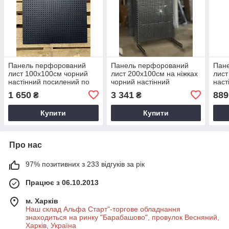
Панель перфорований
Панель перфорований
Пан
лист 100х100см чорний
лист 200х100см на ніжках
лист
настінний посилений по
чорний настінний
наст
периметру трубою
посилений по периметру
гачкі
1 650
3 341
889
₴
₴
трубою
Купити
Купити
Про нас
97% позитивних з 233 відгуків за рік
Працює з 06.10.2013
м. Харків
Наш склад Альфа Старт"-торгове обладнання
знаходиться на ринку "Барабашово", провулок Весняний,
Харків, Україна