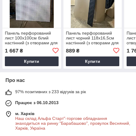
Панель перфорований
Панель перфорований
Пан
лист 100х100см білий
лист чорний 118х16,5см
лист
настінний (з отворами для
настінний (з отворами для
отво
гачків)
гачків)
1 667
889
1 7
₴
₴
Купити
Купити
Про нас
97% позитивних з 233 відгуків за рік
Працює з 06.10.2013
м. Харків
Наш склад Альфа Старт"-торгове обладнання
знаходиться на ринку "Барабашово", провулок Весняний,
Харків, Україна