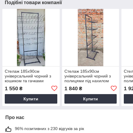
Подібні товари компанії
Стелаж 185х90см
Стелаж 185х90см
Сте
універсальний чорний з
універсальний чорний з
унів
кошиком та гачками
полицями під нахилом
поли
рек
1 550
1 840
1 9
₴
₴
Купити
Купити
Про нас
96% позитивних з 230 відгуків за рік