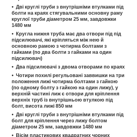
Дві круглі труби з внутрішніми втулками під
болти на краях стягувальними основну раму
круглої труби діаметром 25 мм, завдовжки
1480 мм
Кругла нижня труба має два отвори під під
підсилювачі, які кріпляться між нею й
основною рамою з чотирма болтами з
гайками (по два болти з гайками на один
підсилювач)
Два підсилювачі з двома отворами по краях
Чотири похилі регульовані заввишки на три
положення лижі чотирма болтами з гайкою
(по одному болту з гайкою на один лижу), у
верхній частині лиж є отвори для кріплення
верхніх труб із внутрішньою втулкою під
болт, висота лижі 850 мм
Дві круглі труби з внутрішніми втулками під
болт для кріплення через лижу болтом
діаметром 25 мм, завдовжки 1480 мм
Вісім пластикових квадратних чорних