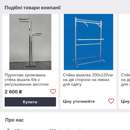
Подібні товари компанії
Підлогова хромована
Стійка вішалка 200х120см
Стій
стійка вішала б/в з
на дві сторони на ніжках
на д
регульованою висотою
для одягу
для 
ріжок на дві сторони для
2 600
₴
одягу
Ціну уточнюйте
Цін
Купити
Про нас