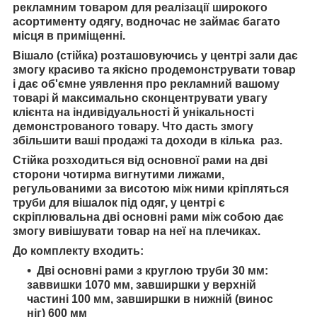
рекламним товаром для реалізації широкого
асортименту одягу,
водночас не займає багато
місця в приміщенні.
Вішало (стійка) розташовуючись у центрі зали
дає
змогу красиво та якісно продемонструвати товар
і
дає об'ємне уявлення про рекламний
вашому
товарі й
максимально сконцентрувати увагу
клієнта на індивідуальності й унікальності
демонстрованого товару. Ч
то дасть змогу
збільшити ваші продажі та доходи в кілька раз.
Стійка розходиться від основної рами на дві
сторони чотирма вигнутими лижами,
регульованими за висотою між ними кріпляться
труби для вішалок під одяг, у центрі є
скріплювальна дві основні рами між собою дає
змогу вивішувати товар на неї на плечиках.
До комплекту входить:
Дві основні рами з круглою труби 30 мм:
заввишки 1070 мм, завширшки у верхній
частині 100 мм, завширшки в нижній (винос
ніг) 600 мм