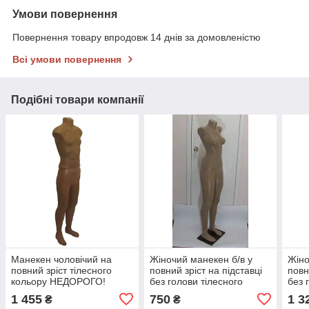
Умови повернення
Повернення товару впродовж 14 днів за домовленістю
Всі умови повернення
Подібні товари компанії
Манекен чоловічий на
Жіночий манекен б/в у
Жіно
повний зріст тілесного
повний зріст на підставці
повн
кольору НЕДОРОГО!
без голови тілесного
без 
кольору
коль
1 455
750
1 3
₴
₴