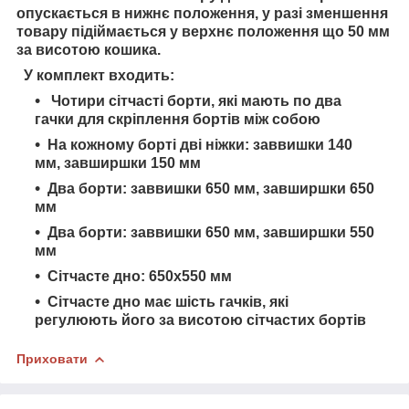
опускається в нижнє положення, у разі зменшення
товару підіймається у верхнє положення що 50 мм
за висотою кошика.
У комплект входить:
Чотири сітчасті борти, які мають по два
гачки для скріплення бортів між собою
На кожному борті дві ніжки: заввишки 140
мм, завширшки 150 мм
Два борти: заввишки 650 мм, завширшки 650
мм
Два борти: заввишки 650 мм, завширшки 550
мм
Сітчасте дно: 650х550 мм
Сітчасте дно має шість гачків, які
регулюють його за висотою сітчастих бортів
Приховати