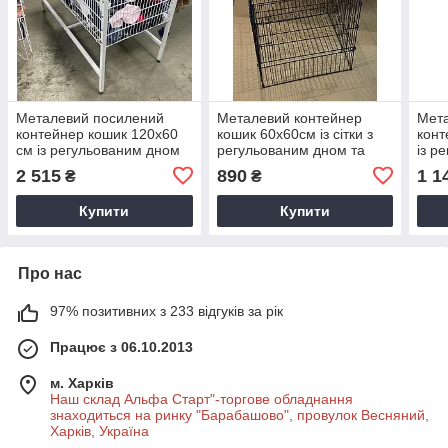
Металевий посилений
Металевий контейнер
Мет
контейнер кошик 120х60
кошик 60х60см із сітки з
конт
см із регульованим дном
регульованим дном та
із р
для торгівлі
бічним вікном
торгі
2 515
890
1 1
₴
₴
Купити
Купити
Про нас
97% позитивних з 233 відгуків за рік
Працює з 06.10.2013
м. Харків
Наш склад Альфа Старт"-торгове обладнання
знаходиться на ринку "Барабашово", провулок Весняний,
Харків, Україна