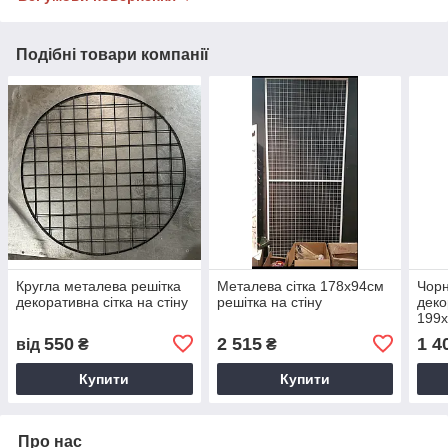
Подібні товари компанії
Кругла металева решітка
Металева сітка 178х94см
Чорн
декоративна сітка на стіну
решітка на стіну
деко
199х
550
2 515
1 4
від
₴
₴
Купити
Купити
Про нас