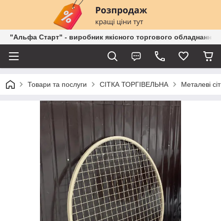
"Альфа Старт" - виробник якісного торгового обладнання о
Товари та послуги
СІТКА ТОРГІВЕЛЬНА
Металеві сі