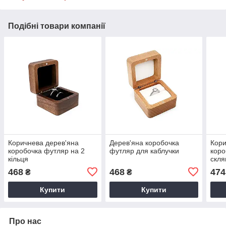
Подібні товари компанії
Коричнева дерев'яна
Дерев'яна коробочка
Кори
коробочка футляр на 2
футляр для каблучки
коро
кільця
скля
кіль
468
468
474
₴
₴
Купити
Купити
Про нас