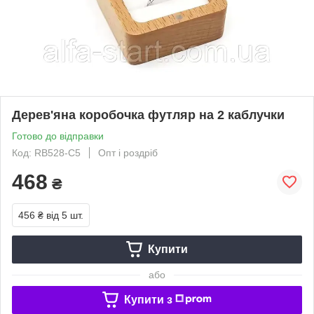
Дерев'яна коробочка футляр на 2 каблучки
Готово до відправки
Код: RB528-С5
Опт і роздріб
468
₴
456 ₴
від 5 шт.
Купити
або
Купити з