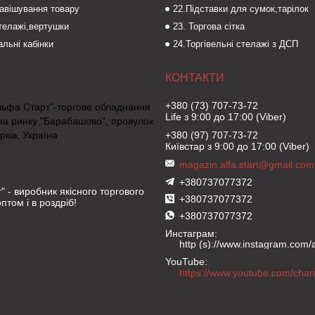
навішування товару
22.Підставки для сумок,тарілок
стелажі,вертушки
23. Торгова сітка
льні кабінки
24.Торгівельні стелажі з ДСП
+380 (73) 707-73-72
льфа Старт"-торгове обладнання
Life з 9:00 до 17:00 (Viber)
на ринку "Барабашово", провулок
рків, Україна
+380 (97) 707-73-72
Київстар з 9:00 до 17:00 (Viber)
magazin.alfa.start@gmail.com
+380737077372
" - виробник якісного торгового
+380737077372
птом і в роздріб!
+380737077372
Инстаграм
http (s)://www.instagram.com/al
YouTube