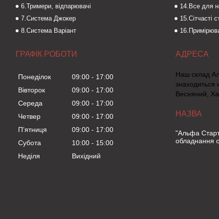
6.Тримери, відпарювачі
14.Все для 
7.Система Джокер
15.Сітчасті 
8.Система Варіант
16.Примірюва
ГРАФІК РОБОТИ
Наш склад А
Понеділок
09:00
17:00
знаходиться 
Вівторок
09:00
17:00
Весняний, Ха
Середа
09:00
17:00
Четвер
09:00
17:00
Пʼятниця
09:00
17:00
"Альфа Старт
обладнання о
Субота
10:00
15:00
Неділя
Вихідний