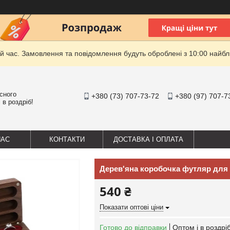
й час. Замовлення та повідомлення будуть оброблені з 10:00 найбли
існого
+380 (73) 707-73-72
+380 (97) 707-7
 в роздріб!
НАС
КОНТАКТИ
ДОСТАВКА І ОПЛАТА
Дерев'яна коробочка футляр для 
540 ₴
Показати оптові ціни
Готово до відправки
Оптом і в роздрі