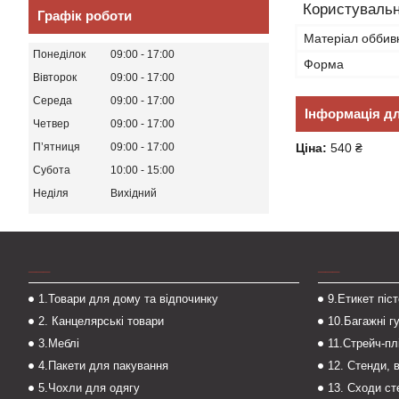
Користувальн
Графік роботи
Матеріал оббив
Понеділок
09:00
17:00
Форма
Вівторок
09:00
17:00
Середа
09:00
17:00
Інформація д
Четвер
09:00
17:00
Ціна:
540 ₴
Пʼятниця
09:00
17:00
Субота
10:00
15:00
Неділя
Вихідний
___
___
1.Товари для дому та відпочинку
9.Етикет піс
2. Канцелярські товари
10.Багажні г
3.Меблі
11.Стрейч-пл
4.Пакети для пакування
12. Стенди, 
5.Чохли для одягу
13. Сходи с