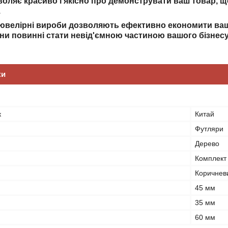
воляє красиво і якісно про демонструвати ваш товар, щ
.
 ювелірні вироби дозволяють ефективно економити ваші
они повинні стати невід'ємною частиною вашого бізнесу
ки
к
Китай
Футляри
Дерево
Комплект
Коричнев
45 мм
35 мм
60 мм