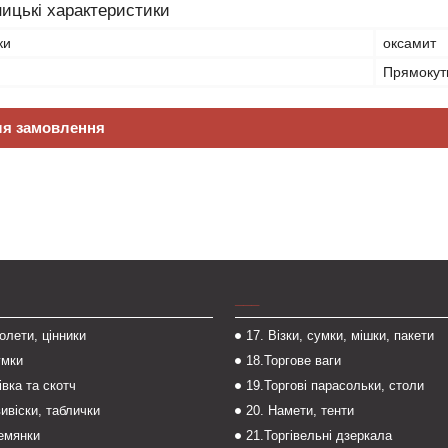
ицькі характеристики
ки
оксамит
Прямокут
ля замовлення
___
толети, цінники
17. Візки, сумки, мішки, пакети
умки
18.Торгове ваги
івка та скотч
19.Торгові парасольки, столи
вивіски, таблички
20. Намети, тенти
темянки
21.Торгівельні дзеркала