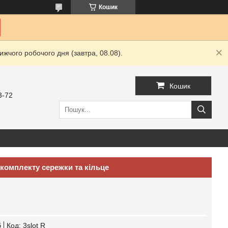
Кошик
жчого робочого дня (завтра, 08.08).
Кошик
3-72
комплекту сережки та кільце
б
Код:
3slot R