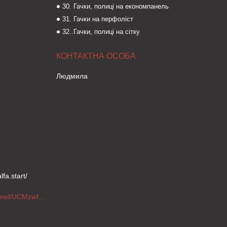
30. Гачки, полиці на економпанель
31. Гачки на перфоліст
32..Гачки, полиці на сітку
Людмила
fa.start/
https://www.youtube.com/channel/UCMzwfuPdxogFIKF_nELVFNw