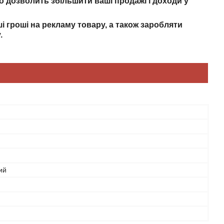
о дозволить збільшити ваші продажі і доходи у
 гроші на рекламу товару, а також заробляти
.
ий