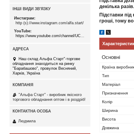
Підставка доз
декілька разів
ІНШІ ВИДИ ЗВ'ЯЗКУ
Підставки під
Инстаграм
гроші, тому в
http (s)://www.instagram.com/alfa.start/
YouTube
https://www.youtube.com/channel/UCMzwfuPdxogFIKF_nELVFNw
Характеристи
Основні
Наш склад Альфа Старт"-торгове
обладнання знаходиться на ринку
Країна виробни
"Барабашово", провулок Весняний,
Харків, Україна
Тип
Матеріал
Призначення
"Альфа Старт" - виробник якісного
торгового обладнання оптом і в роздріб!
Колір
Ширина
Висота
Людмила
Довжина