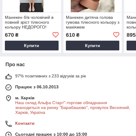
Манекен б/в чоловічий в
Манекен дитяча голова
Мане
повний зріст тілесного
гумова тілесного кольору з
повн
кольору НЕДОРОГО!
макіяжем
коль
670
610
895
₴
₴
Купити
Купити
Про нас
97% позитивних з 233 відгуків за рік
Працює з 06.10.2013
м. Харків
Наш склад Альфа Старт"-торгове обладнання
знаходиться на ринку "Барабашово", провулок Весняний,
Харків, Україна
Контакти
Сьогодні працює з 10:00 до 15:00