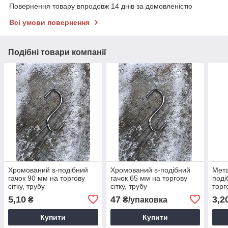
Повернення товару впродовж 14 днів за домовленістю
Всі умови повернення
Подібні товари компанії
Хромований s-подібний
Хромований s-подібний
Мета
гачок 90 мм на торгову
гачок 65 мм на торгову
поді
сітку, трубу
сітку, трубу
торг
5,10
47
3,2
₴
₴/упаковка
Купити
Купити