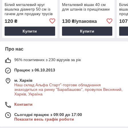
Білий металевий круг
Металевий вішак 40 см
Біли
вішалка діаметр 50 см із
для штанів із прищіпками
віша
гачем для продажу трусів
прод
120
130
107
₴
₴/упаковка
Купити
Купити
Про нас
96% позитивних з 230 відгуків за рік
Працює з 06.10.2013
м. Харків
Наш склад Альфа Старт"-торгове обладнання
знаходиться на ринку "Барабашово", провулок Весняний,
Харків, Україна
Контакти
Сьогодні працює з 09:00 до 17:00
Показати весь графік роботи