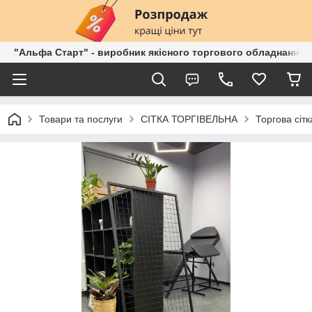
"Альфа Старт" - виробник якісного торгового обладнання о
Товари та послуги
СІТКА ТОРГІВЕЛЬНА
Торгова сітк