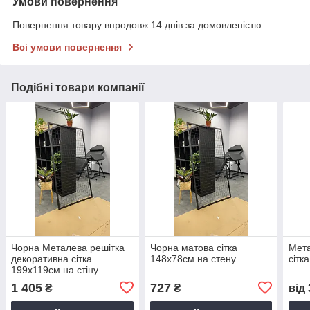
Умови повернення
Повернення товару впродовж 14 днів за домовленістю
Всі умови повернення
Подібні товари компанії
Чорна Металева решітка
Чорна матова сітка
Мета
декоративна сітка
148х78см на стену
сітк
199х119см на стіну
1 405
727
₴
₴
від