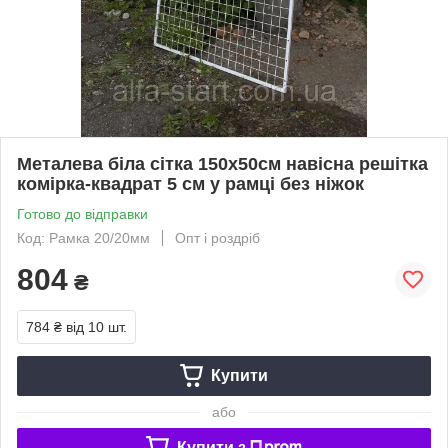
Металева біла сітка 150х50см навісна решітка
комірка-квадрат 5 см у рамці без ніжок
Готово до відправки
Код: Рамка 20/20мм
Опт і роздріб
804
₴
784 ₴
від 10 шт.
Купити
або
Купити з