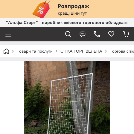
"Альфа Старт" - виробник якісного торгового обладнання о
Товари та послуги
СІТКА ТОРГІВЕЛЬНА
Торгова сітк