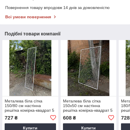
Повернення товару впродовж 14 днів за домовленістю
Всі умови повернення
Подібні товари компанії
Металева біла сітка
Металева біла сітка
Мета
150/80 см настінна
150х50 см настінна
180/
решітка комірка-квадрат 5
решітка комірка-квадрат 5
реші
см у рамці без ніжок
см у рамці без ніжок
см у
727
608
728
₴
₴
Купити
Купити