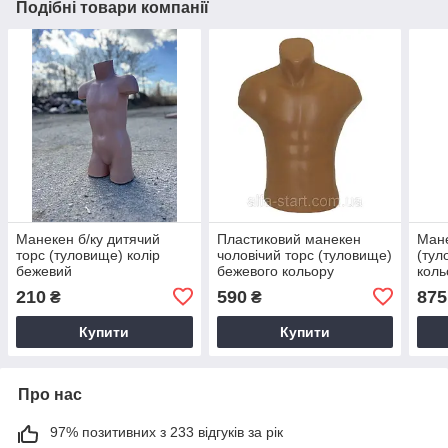
Подібні товари компанії
Манекен б/ку дитячий
Пластиковий манекен
Мане
торс (туловище) колір
чоловічий торс (туловище)
(тул
бежевий
бежевого кольору
коль
210
590
875
₴
₴
Купити
Купити
Про нас
97% позитивних з 233 відгуків за рік