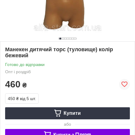
Манекен дитячий торс (туловище) колір
бежевий
Готово до відправки
Опт і роздріб
460
₴
450 ₴
від 5 шт.
Купити
або
Купити з