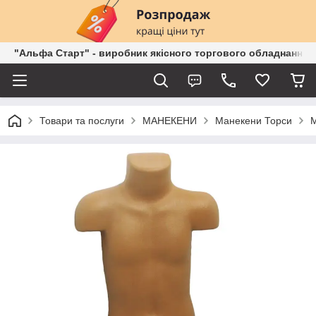
"Альфа Старт" - виробник якісного торгового обладнання о
Товари та послуги
МАНЕКЕНИ
Манекени Торси
М