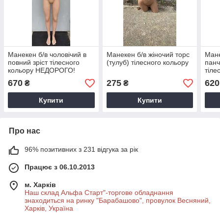
Манекен б/в чоловічий в
Манекен б/в жіночий торс
Мане
повний зріст тілесного
(тулуб) тілесного кольору
панч
кольору НЕДОРОГО!
тіле
670
275
620
₴
₴
Купити
Купити
Про нас
96% позитивних з 231 відгука за рік
Працює з 06.10.2013
м. Харків
Наш склад Альфа Старт"-торгове обладнання
знаходиться на ринку "Барабашово", провулок Весняний,
Харків, Україна