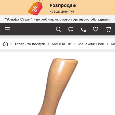
"Альфа Старт" - виробник якісного торгового обладнання о
Товари та послуги
МАНЕКЕНИ
Манекени Ноги
Ма