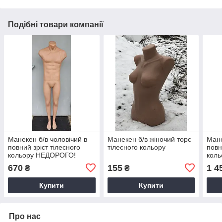
Подібні товари компанії
Манекен б/в чоловічий в
Манекен б/в жіночий торс
Мане
повний зріст тілесного
тілесного кольору
повн
кольору НЕДОРОГО!
кол
670
155
1 4
₴
₴
Купити
Купити
Про нас