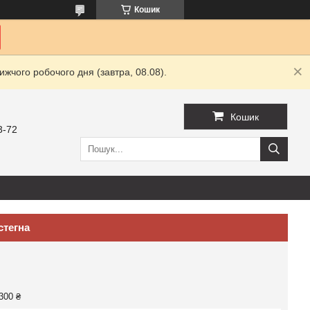
Кошик
жчого робочого дня (завтра, 08.08).
Кошик
3-72
стегна
300 ₴