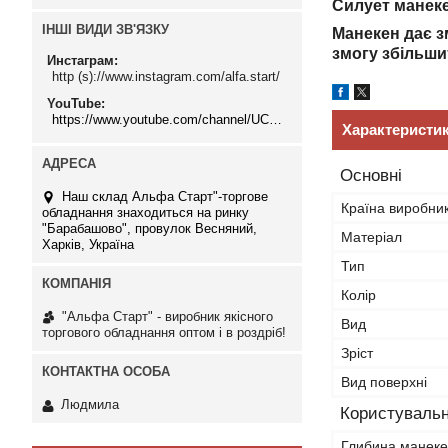
Силует манеке
ІНШІ ВИДИ ЗВ'ЯЗКУ
Манекен дає з
змогу збільши
Инстаграм
http (s)://www.instagram.com/alfa.start/
YouTube
https://www.youtube.com/channel/UCMzwfuPdxogFIKF_nELVFNw
Характеристи
Основні
Наш склад Альфа Старт"-торгове
Країна виробни
обладнання знаходиться на ринку
"Барабашово", провулок Весняний,
Матеріал
Харків, Україна
Тип
Колір
"Альфа Старт" - виробник якісного
Вид
торгового обладнання оптом і в роздріб!
Зріст
Вид поверхні
Людмила
Користувальн
Глибина манек