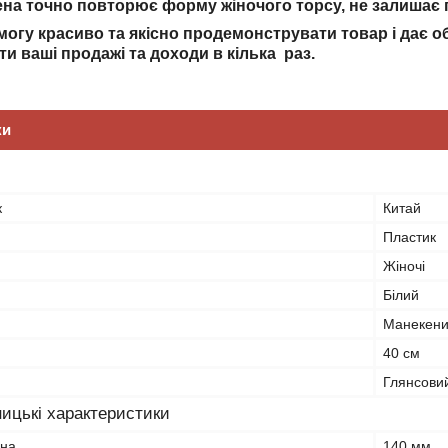
на точно повторює форму жіночого торсу, не залишає 
могу красиво та якісно продемонструвати товар і
дає о
ти ваші продажі та доходи в кілька раз.
ки
к
Китай
Пластик
Жіночі
Білий
Манекени
40 см
Глянсови
ицькі характеристики
ена
140 мм