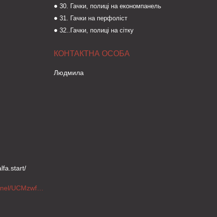
30. Гачки, полиці на економпанель
31. Гачки на перфоліст
32..Гачки, полиці на сітку
Людмила
fa.start/
https://www.youtube.com/channel/UCMzwfuPdxogFIKF_nELVFNw