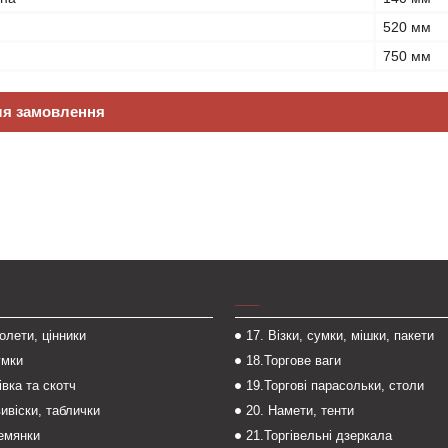
520 мм
750 мм
ля замовлення
___
толети, цінники
17. Візки, сумки, мішки, пакети
умки
18.Торгове ваги
івка та скотч
19.Торгові парасольки, столи
вивіски, таблички
20. Намети, тенти
темянки
21.Торгівельні дзеркала