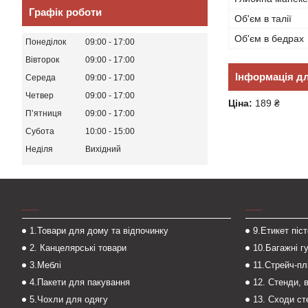
Графік роботи
Об'єм в талії
Об'єм в бедрах
Понеділок
09:00
17:00
Вівторок
09:00
17:00
Інформація д
Середа
09:00
17:00
Четвер
09:00
17:00
Ціна:
189 ₴
Пʼятниця
09:00
17:00
Субота
10:00
15:00
Неділя
Вихідний
___
___
1.Товари для дому та відпочинку
9.Етикет піс
2. Канцелярські товари
10.Багажні г
3.Меблі
11.Стрейч-пл
4.Пакети для пакування
12. Стенди, 
5.Чохли для одягу
13. Сходи с