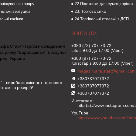
навішування товару
22.Підставки для сумок,тарілок
стелажі,вертушки
23. Торгова сітка
льні кабінки
24.Торгівельні стелажі з ДСП
+380 (73) 707-73-72
льфа Старт"-торгове обладнання
Life з 9:00 до 17:00 (Viber)
на ринку "Барабашово", провулок
рків, Україна
+380 (97) 707-73-72
Київстар з 9:00 до 17:00 (Viber)
magazin.alfa.start@gmail.com
+380737077372
" - виробник якісного торгового
+380737077372
птом і в роздріб!
+380737077372
Инстаграм
http (s)://www.instagram.com/al
YouTube