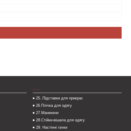
___
25..Підставки для прикрас
26.Плічка для одягу
27.Манекени
28.Стійки-вішала для одягу
29. Настінні гачки