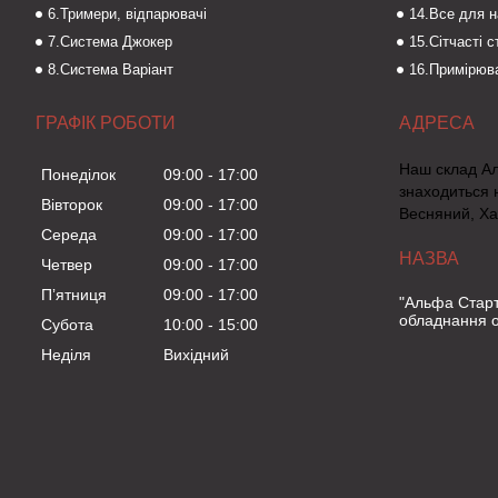
6.Тримери, відпарювачі
14.Все для 
7.Система Джокер
15.Сітчасті 
8.Система Варіант
16.Примірюва
ГРАФІК РОБОТИ
Наш склад А
Понеділок
09:00
17:00
знаходиться 
Вівторок
09:00
17:00
Весняний, Ха
Середа
09:00
17:00
Четвер
09:00
17:00
Пʼятниця
09:00
17:00
"Альфа Старт
обладнання о
Субота
10:00
15:00
Неділя
Вихідний