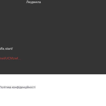
Людмила
fa.start/
https://www.youtube.com/channel/UCMzwfuPdxogFIKF_nELVFNw
Політика конфіденційності