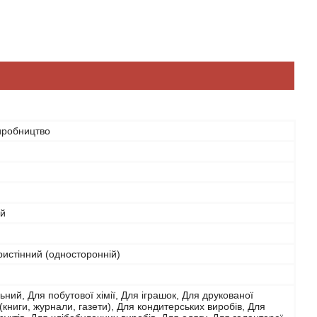
иробництво
ий
истінний (односторонній)
ьний, Для побутової хімії, Для іграшок, Для друкованої
 (книги, журнали, газети), Для кондитерських виробів, Для