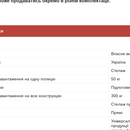
може продаватись окремо в різній комплектації.
ки
Власне в
к
Україна
Стелаж
вантаження на одну полицю
50 кг
ки
Підлогов
вантаження на всю конструкцію
300 кг
Стелаж пр
Прямі
Універсал
продукції