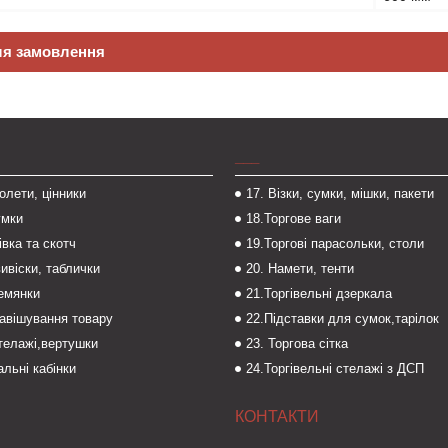
ля замовлення
___
толети, цінники
17. Візки, сумки, мішки, пакети
умки
18.Торгове ваги
івка та скотч
19.Торгові парасольки, столи
вивіски, таблички
20. Намети, тенти
темянки
21.Торгівельні дзеркала
навішування товару
22.Підставки для сумок,тарілок
стелажі,вертушки
23. Торгова сітка
льні кабінки
24.Торгівельні стелажі з ДСП