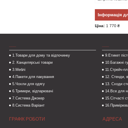
Інформація д
Ціна:
1 770 ₴
___
___
1.Товари для дому та відпочинку
9.Етикет піс
2. Канцелярські товари
10.Багажні г
3.Меблі
11.Стрейч-пл
4.Пакети для пакування
12. Стенди, 
5.Чохли для одягу
13. Сходи с
6.Тримери, відпарювачі
14.Все для 
7.Система Джокер
15.Сітчасті 
8.Система Варіант
16.Примірюва
ГРАФІК РОБОТИ