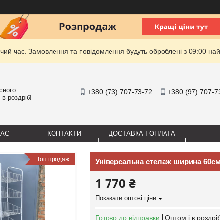
очий час. Замовлення та повідомлення будуть оброблені з 09:00 най
існого
+380 (73) 707-73-72
+380 (97) 707-7
 в роздріб!
НАС
КОНТАКТИ
ДОСТАВКА І ОПЛАТА
Топ продаж
Універсальна стелаж ширина 60см
1 770 ₴
Показати оптові ціни
Готово до відправки
Оптом і в роздрі