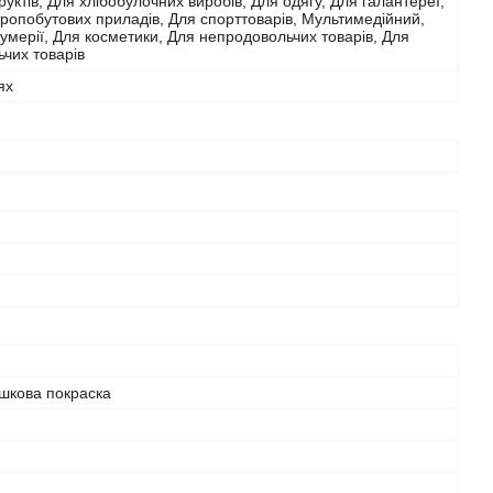
фруктів, Для хлібобулочних виробів, Для одягу, Для галантереї,
ропобутових приладів, Для спорттоварів, Мультимедійний,
мерії, Для косметики, Для непродовольчих товарів, Для
чих товарів
ях
шкова покраска