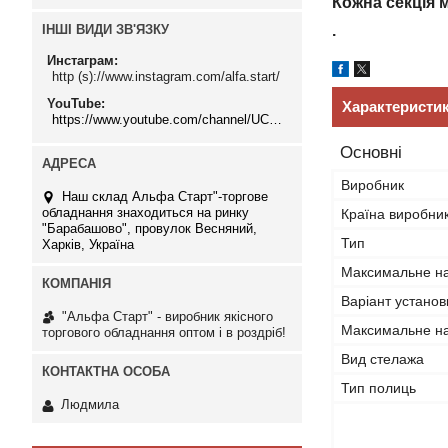
Кожна секція 
ІНШІ ВИДИ ЗВ'ЯЗКУ
.
Инстаграм
http (s)://www.instagram.com/alfa.start/
YouTube
Характеристи
https://www.youtube.com/channel/UCMzwfuPdxogFIKF_nELVFNw
Основні
Виробник
Наш склад Альфа Старт"-торгове
обладнання знаходиться на ринку
Країна виробни
"Барабашово", провулок Весняний,
Тип
Харків, Україна
Максимальне на
Варіант установ
"Альфа Старт" - виробник якісного
Максимальне на
торгового обладнання оптом і в роздріб!
Вид стелажа
Тип полиць
Людмила