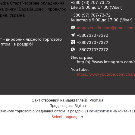
+380 (73) 707-73-72
льфа Старт"-торгове обладнання
Life з 9:00 до 17:00 (Viber)
на ринку "Барабашово", провулок
рків, Україна
+380 (97) 707-73-72
Київстар з 9:00 до 17:00 (Viber)
magazin.alfa.start@gmail.com
+380737077372
" - виробник якісного торгового
+380737077372
птом і в роздріб!
+380737077372
Инстаграм
http (s)://www.instagram.com/al
YouTube
Сайт створений на маркетплейсі
Prom.ua
Продавець на Bigl.ua
"Альфа Старт" - виробник якісного торгового обладнання оптом і в роздріб! |
Поскаржитися на контент
|
Select Language
▼