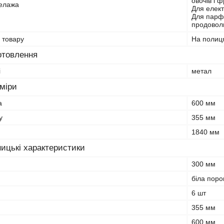
овочів і 
елажа
Для елект
Для парфу
продоволь
 товару
На полиц
отовлення
і
метал
зміри
а
600 мм
у
355 мм
1840 мм
ицькі характеристики
300 мм
біла поро
6 шт
355 мм
600 мм