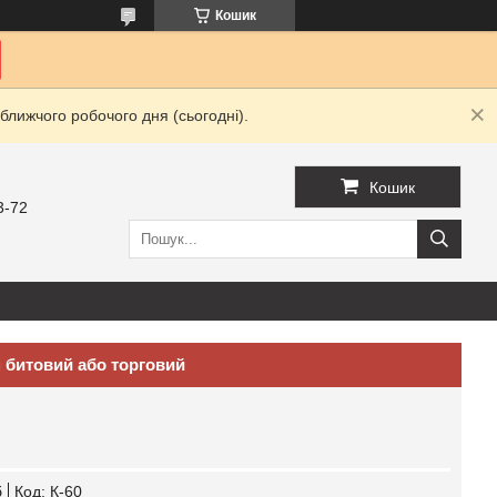
Кошик
ближчого робочого дня (сьогодні).
Кошик
3-72
 битовий або торговий
б
Код:
К-60