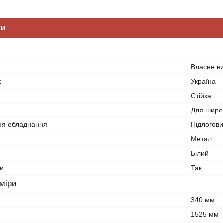
ки
Власне в
к
Україна
Стійка
Для широк
ня обладнання
Підлогов
Метал
Білий
ки
Так
зміри
340 мм
1525 мм