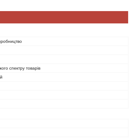
иробництво
ого спектру товарів
ий