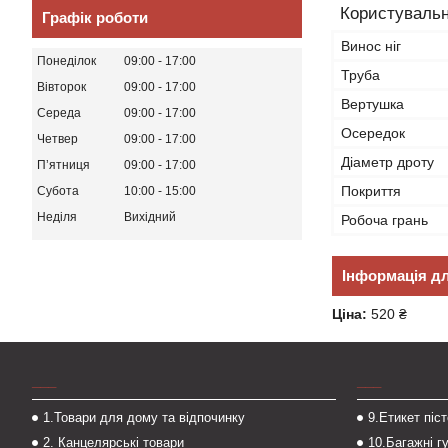
Користувальн
Графік роботи
Винос ніг
Понеділок
09:00
17:00
Труба
Вівторок
09:00
17:00
Вертушка
Середа
09:00
17:00
Осередок
Четвер
09:00
17:00
Діаметр дроту
Пʼятниця
09:00
17:00
Покриття
Субота
10:00
15:00
Неділя
Вихідний
Робоча грань
Інформація д
Ціна:
520 ₴
___
___
1.Товари для дому та відпочинку
9.Етикет піс
2. Канцелярські товари
10.Багажні г