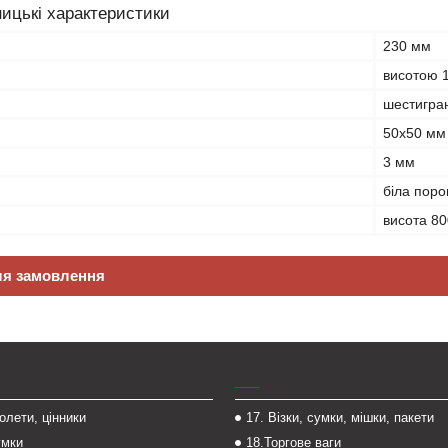
ицькі характеристики
230 мм
висотою 
шестигра
50х50 мм
3 мм
біла поро
висота 8
ля замовлення
___
толети, цінники
17. Візки, сумки, мішки, пакети
умки
18.Торгове ваги