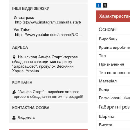
ІНШІ ВИДИ ЗВ'ЯЗКУ
Характеристи
Инстаграм
http (s)://www.instagram.com/alfa.start/
Основні
YouTube
https://www.youtube.com/channel/UCMzwfuPdxogFIKF_nELVFNw
Виробник
Країна виробни
Тип
Наш склад Альфа Старт"-торгове
обладнання знаходиться на ринку
Призначення
"Барабашово", провулок Весняний,
Харків, Україна
Тип встановлен
Матеріал
Колір
"Альфа Старт" - виробник якісного
торгового обладнання оптом і в роздріб!
Регульовані ніж
Габаритні ро
Ширина
Людмила
Висота