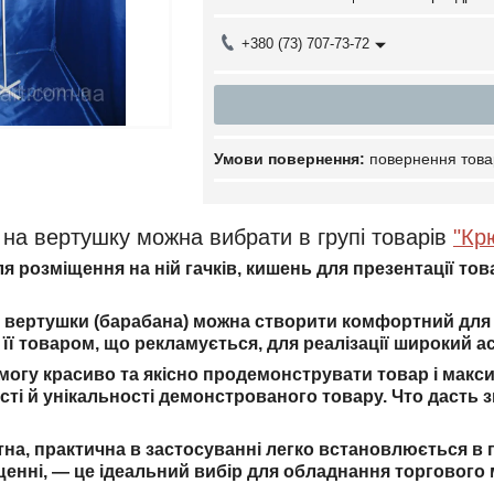
+380 (73) 707-73-72
повернення това
на вертушку можна вибрати в групі товарів
"Кр
 розміщення на ній гачків, кишень для презентації това
вертушки (барабана) можна створити комфортний для о
її товаром, що рекламується, для реалізації широкий а
змогу красиво та якісно продемонструвати товар і
макси
сті й унікальності демонстрованого товару. Ч
то дасть 
тна, практична в застосуванні легко встановлюється в 
щенні,
— це ідеальний вибір для обладнання торгового