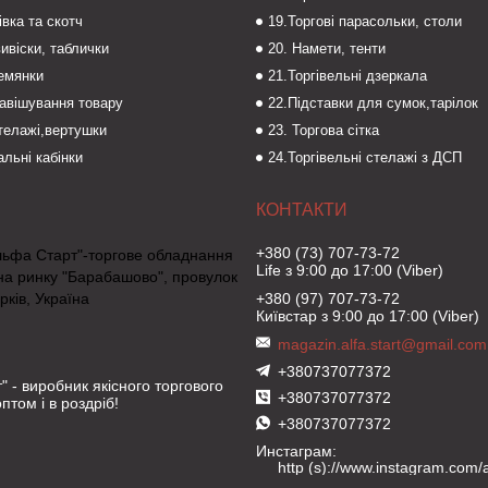
івка та скотч
19.Торгові парасольки, столи
вивіски, таблички
20. Намети, тенти
темянки
21.Торгівельні дзеркала
навішування товару
22.Підставки для сумок,тарілок
стелажі,вертушки
23. Торгова сітка
льні кабінки
24.Торгівельні стелажі з ДСП
+380 (73) 707-73-72
льфа Старт"-торгове обладнання
Life з 9:00 до 17:00 (Viber)
на ринку "Барабашово", провулок
рків, Україна
+380 (97) 707-73-72
Київстар з 9:00 до 17:00 (Viber)
magazin.alfa.start@gmail.com
+380737077372
" - виробник якісного торгового
+380737077372
птом і в роздріб!
+380737077372
Инстаграм
http (s)://www.instagram.com/al