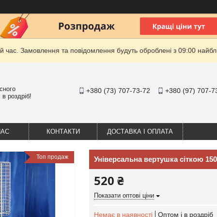
й час. Замовлення та повідомлення будуть оброблені з 09:00 найбли
існого
+380 (73) 707-73-72
+380 (97) 707-7
 в роздріб!
НАС
КОНТАКТИ
ДОСТАВКА І ОПЛАТА
Топ продаж
Універсальна вертушка сіткою 150
520 ₴
Показати оптові ціни
Немає в наявності
Оптом і в роздріб