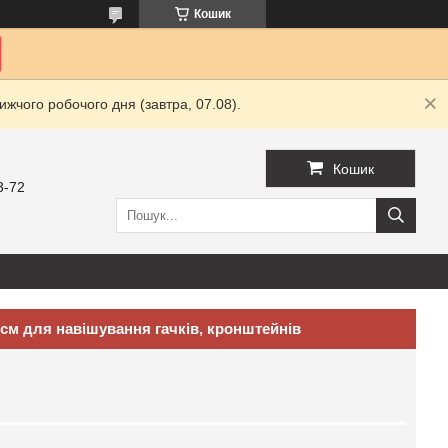
Кошик
жчого робочого дня (завтра, 07.08).
Кошик
3-72
см для навішування гачків, кронштейнів