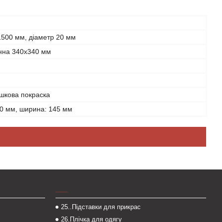
1500 мм, діаметр 20 мм
нна 340х340 мм
шкова покраска
00 мм, ширина: 145 мм
___
25..Підставки для прикрас
26.Плічка для одягу