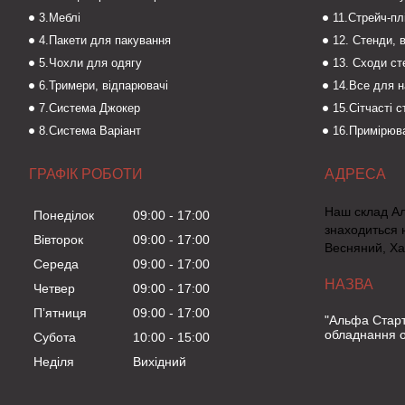
3.Меблі
11.Стрейч-пл
4.Пакети для пакування
12. Стенди, 
5.Чохли для одягу
13. Сходи с
6.Тримери, відпарювачі
14.Все для 
7.Система Джокер
15.Сітчасті 
8.Система Варіант
16.Примірюва
ГРАФІК РОБОТИ
Наш склад А
Понеділок
09:00
17:00
знаходиться 
Вівторок
09:00
17:00
Весняний, Ха
Середа
09:00
17:00
Четвер
09:00
17:00
Пʼятниця
09:00
17:00
"Альфа Старт
обладнання о
Субота
10:00
15:00
Неділя
Вихідний