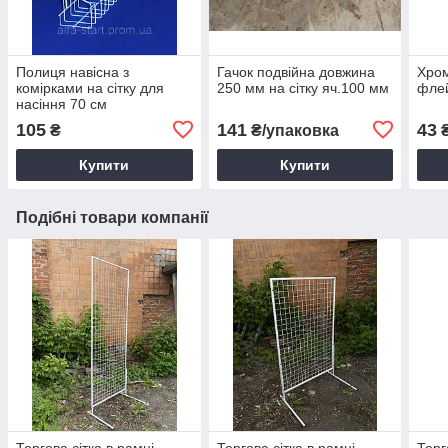
Полиця навісна з
Гачок подвійна довжина
Хро
комірками на сітку для
250 мм на сітку яч.100 мм
флей
насіння 70 см
105
141
43
₴
₴/упаковка
Купити
Купити
Подібні товари компанії