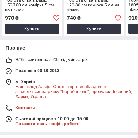
Торгова сітка в рамці
Торгова сітка в рамці
Торг
150/100 см комірка 5 см
120/80 см комірка 5 см на
180/
на ніжках
ніжках
ніжк
970
740
910
₴
₴
Купити
Купити
Про нас
97% позитивних з 233 відгуків за рік
Працює з 06.10.2013
м. Харків
Наш склад Альфа Старт"-торгове обладнання
знаходиться на ринку "Барабашово", провулок Весняний,
Харків, Україна
Контакти
Сьогодні працює з 10:00 до 15:00
Показати весь графік роботи