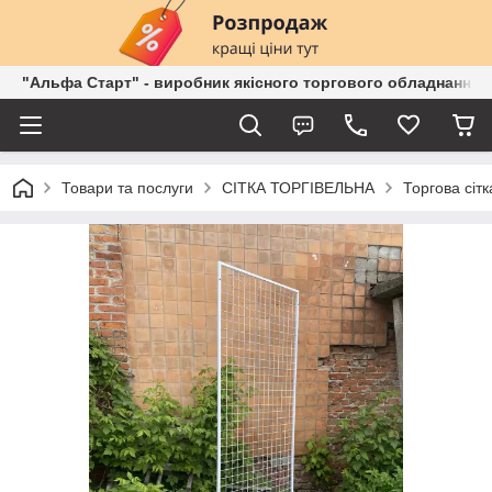
"Альфа Старт" - виробник якісного торгового обладнання о
Товари та послуги
СІТКА ТОРГІВЕЛЬНА
Торгова сітк