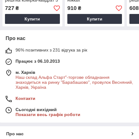
решітка комірка-квадрат 5
ніжках
реші
см у рамці без ніжок
см у
727
910
608
₴
₴
Купити
Купити
Про нас
96% позитивних з 231 відгука за рік
Працює з 06.10.2013
м. Харків
Наш склад Альфа Старт"-торгове обладнання
знаходиться на ринку "Барабашово", провулок Весняний,
Харків, Україна
Контакти
Сьогодні вихідний
Показати весь графік роботи
Про нас