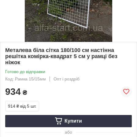
Металева біла сітка 180/100 см настінна
решітка комірка-квадрат 5 см у рамці без
ніжок
Готово до відправки
Код: Рамка 15/15мм
Опт і роздріб
934
₴
914 ₴
від 5 шт.
Купити
або