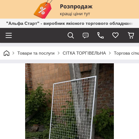
"Альфа Старт" - виробник якісного торгового обладнання о
Товари та послуги
СІТКА ТОРГІВЕЛЬНА
Торгова сітк