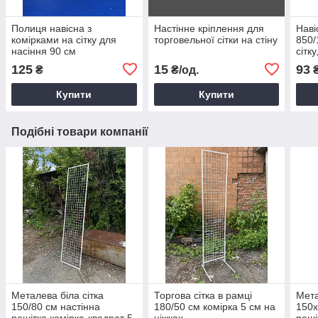
Полиця навісна з
Настінне кріплення для
Наві
комірками на сітку для
торговельної сітки на стіну
850/
насіння 90 см
сітку
125
15
93
₴
₴/од.
Купити
Купити
Подібні товари компанії
Металева біла сітка
Торгова сітка в рамці
Мета
150/80 см настінна
180/50 см комірка 5 см на
150х