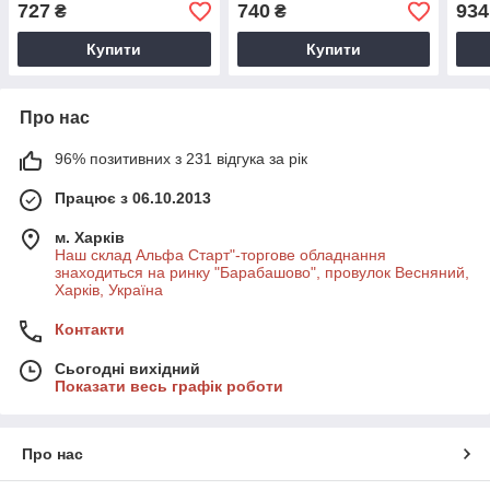
см у рамці без ніжок
см у
727
740
934
₴
₴
Купити
Купити
Про нас
96% позитивних з 231 відгука за рік
Працює з 06.10.2013
м. Харків
Наш склад Альфа Старт"-торгове обладнання
знаходиться на ринку "Барабашово", провулок Весняний,
Харків, Україна
Контакти
Сьогодні вихідний
Показати весь графік роботи
Про нас