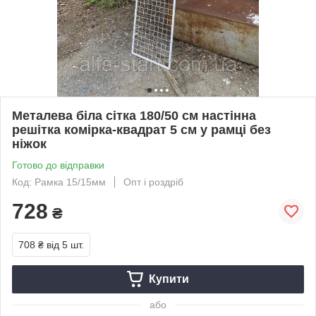
Металева біла сітка 180/50 см настінна
решітка комірка-квадрат 5 см у рамці без
ніжок
Готово до відправки
Код: Рамка 15/15мм
Опт і роздріб
728
₴
708 ₴
від 5 шт.
Купити
або