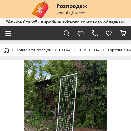
"Альфа Старт" - виробник якісного торгового обладнання о
Товари та послуги
СІТКА ТОРГІВЕЛЬНА
Торгова сітк