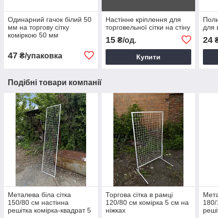
Одинарний гачок білий 50
Настінне кріплення для
Поли
мм на торгову сітку
торговельної сітки на стіну
для 
коміркою 50 мм
15
24
₴/од.
47
₴/упаковка
Купити
Подібні товари компанії
Металева біла сітка
Торгова сітка в рамці
Мета
150/80 см настінна
120/80 см комірка 5 см на
180/
решітка комірка-квадрат 5
ніжках
реші