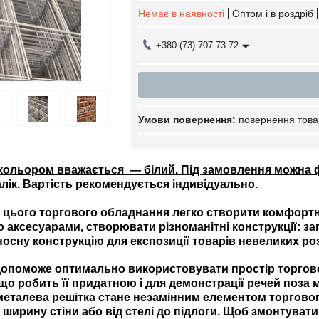
Немає в наявності
Оптом і в роздріб
+380 (73) 707-73-72
повернення това
кольором вважається — білий. Під замовлення можна 
алік. Вартість рекомендується індивідуально.
цього торгового обладнання легко створити комфортн
 аксесуарами, створювати різноманітні конструкції: за
осну конструкцію для експозиції товарів невеликих роз
допоможе оптимально використовувати простір торгової
що робить її придатною і для демонстрації речей поза м
металева решітка стане незамінним елементом торгово
 ширину стіни або від стелі до підлоги. Щоб змонтувати