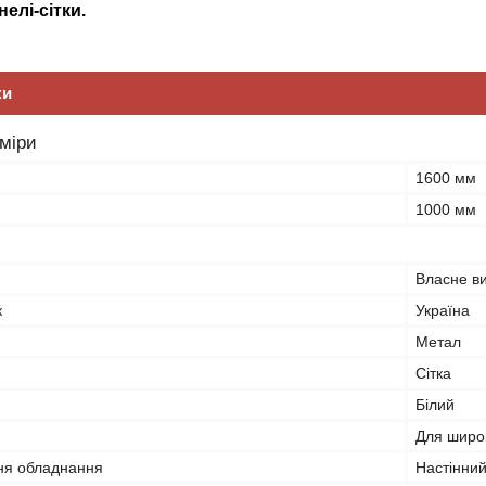
елі-сітки.
ки
зміри
1600 мм
1000 мм
Власне в
к
Україна
Метал
Сітка
Білий
Для широк
ня обладнання
Настінни