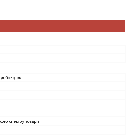
иробництво
ого спектру товарів
й