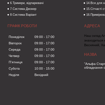
6.Тримери, відпарювачі
14.Все для 
7.Система Джокер
15.Сітчасті 
8.Система Варіант
16.Примірюва
ГРАФІК РОБОТИ
Наш склад А
Понеділок
09:00
17:00
знаходиться 
Вівторок
09:00
17:00
Весняний, Ха
Середа
09:00
17:00
Четвер
09:00
17:00
Пʼятниця
09:00
17:00
"Альфа Старт
обладнання о
Субота
10:00
15:00
Неділя
Вихідний