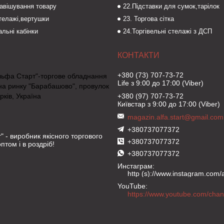
навішування товару
22.Підставки для сумок,тарілок
стелажі,вертушки
23. Торгова сітка
льні кабінки
24.Торгівельні стелажі з ДСП
+380 (73) 707-73-72
льфа Старт"-торгове обладнання
Life з 9:00 до 17:00 (Viber)
на ринку "Барабашово", провулок
рків, Україна
+380 (97) 707-73-72
Київстар з 9:00 до 17:00 (Viber)
magazin.alfa.start@gmail.com
+380737077372
" - виробник якісного торгового
+380737077372
птом і в роздріб!
+380737077372
Инстаграм
http (s)://www.instagram.com/al
YouTube