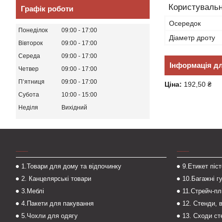
Користувальн
Графік роботи
Осередок
Понеділок
09:00
17:00
Діаметр дроту
Вівторок
09:00
17:00
Середа
09:00
17:00
Інформація д
Четвер
09:00
17:00
Пʼятниця
09:00
17:00
Ціна:
192,50 ₴
Субота
10:00
15:00
Неділя
Вихідний
___
___
1.Товари для дому та відпочинку
9.Етикет піс
2. Канцелярські товари
10.Багажні г
3.Меблі
11.Стрейч-пл
4.Пакети для пакування
12. Стенди, 
5.Чохли для одягу
13. Сходи с