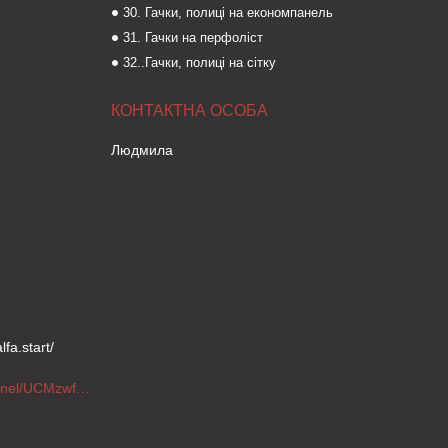
30. Гачки, полиці на економпанель
31. Гачки на перфоліст
32..Гачки, полиці на сітку
Людмила
fa.start/
https://www.youtube.com/channel/UCMzwfuPdxogFIKF_nELVFNw