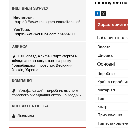
основу для пан
ІНШІ ВИДИ ЗВ'ЯЗКУ
Инстаграм
http (s)://www.instagram.com/alfa.start/
Характеристи
YouTube
https://www.youtube.com/channel/UCMzwfuPdxogFIKF_nELVFNw
Габаритні ро
Висота
Ширина
Наш склад Альфа Старт"-торгове
обладнання знаходиться на ринку
Основні
"Барабашово", провулок Весняний,
Харків, Україна
Виробник
Країна виробни
Матеріал
"Альфа Старт" - виробник якісного
торгового обладнання оптом і в роздріб!
Тип
Колір
Призначення
Людмила
Тип встановлен