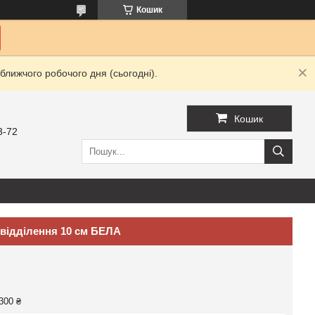
Кошик
ближчого робочого дня (сьогодні).
Кошик
3-72
м відділення 10 см БЕЛА
300 ₴