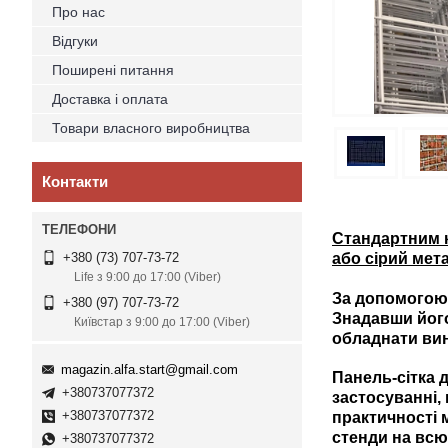
Про нас
Відгуки
Поширені питання
Доставка і оплата
Товари власного виробництва
Контакти
Стандартним 
або сірий мет
+380 (73) 707-73-72
Life з 9:00 до 17:00 (Viber)
За допомогою 
+380 (97) 707-73-72
Знадавши його
Київстар з 9:00 до 17:00 (Viber)
обладнати вин
magazin.alfa.start@gmail.com
Панель-сітка 
+380737077372
застосуванні, 
+380737077372
практичності 
стенди на всю
+380737077372