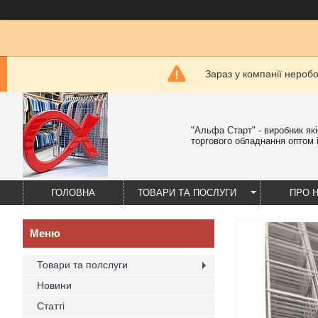
Зараз у компанії нероб
"Альфа Старт" - виробник як
торгового обладнання оптом і
ГОЛОВНА
ТОВАРИ ТА ПОСЛУГИ
ПРО 
Товари та полслуги
Новини
Статті