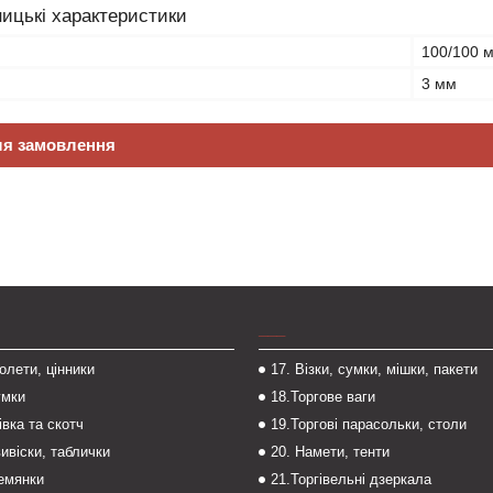
ицькі характеристики
100/100 
3 мм
ля замовлення
___
толети, цінники
17. Візки, сумки, мішки, пакети
умки
18.Торгове ваги
івка та скотч
19.Торгові парасольки, столи
вивіски, таблички
20. Намети, тенти
темянки
21.Торгівельні дзеркала