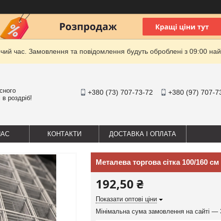
очий час. Замовлення та повідомлення будуть оброблені з 09:00 най
існого
+380 (73) 707-73-72
+380 (97) 707-7
 в роздріб!
НАС
КОНТАКТИ
ДОСТАВКА І ОПЛАТА
Металева торгова сітка 100/160 с
192,50 ₴
Показати оптові ціни
Мінімальна сума замовлення на сайті — 