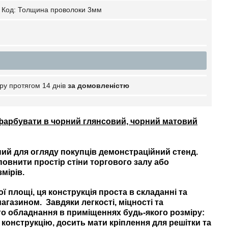
Код:
Толщина проволоки 3мм
ру протягом 14 днів
за домовленістю
фарбувати в чорний глянсовий, чорний матовий
ий для огляду покупців демонстраційний стенд.
повнити простір стіни торгового залу або
мірів.
 площі, ця конструкція проста в складанні та
агазином. Завдяки легкості, міцності та
го обладнання в приміщеннях будь-якого розміру:
 конструкцію, досить мати кріплення для решітки та