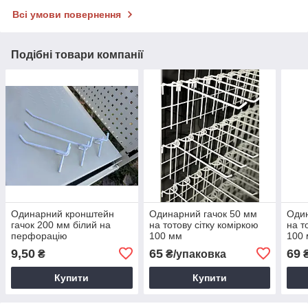
Всі умови повернення
Подібні товари компанії
Одинарний кронштейн
Одинарний гачок 50 мм
Один
гачок 200 мм білий на
на тотову сітку коміркою
на т
перфорацію
100 мм
100
9,50
65
69
₴
₴/упаковка
₴
Купити
Купити