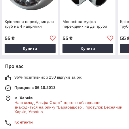
Кріплення перехідник для
Монолітна муфта
Кріп
труб на 4 напрямки
перехідник на дві труби
труб
55
55
55
₴
₴
Купити
Купити
Про нас
96% позитивних з 230 відгуків за рік
Працює з 06.10.2013
м. Харків
Наш склад Альфа Старт"-торгове обладнання
знаходиться на ринку "Барабашово", провулок Весняний,
Харків, Україна
Контакти