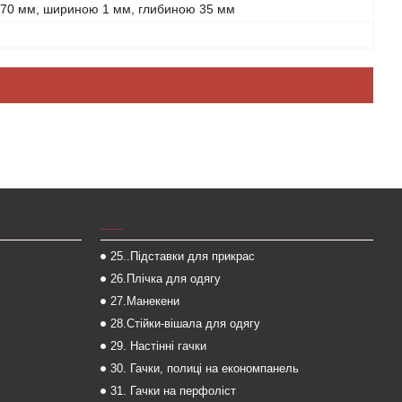
 70 мм, шириною 1 мм, глибиною 35 мм
___
25..Підставки для прикрас
26.Плічка для одягу
27.Манекени
28.Стійки-вішала для одягу
29. Настінні гачки
30. Гачки, полиці на економпанель
31. Гачки на перфоліст