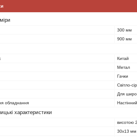
ки
зміри
300 мм
900 мм
к
Китай
Метал
Гачки
Світло-сі
Для широк
ня обладнання
Настінни
ицькі характеристики
висотою 
30х13 мм