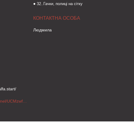
32..Гачки, полиці на сітку
Людмила
fa.start/
https://www.youtube.com/channel/UCMzwfuPdxogFIKF_nELVFNw