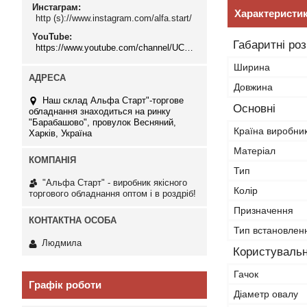
Инстаграм
Характеристи
http (s)://www.instagram.com/alfa.start/
YouTube
Габаритні ро
https://www.youtube.com/channel/UCMzwfuPdxogFIKF_nELVFNw
Ширина
Довжина
Наш склад Альфа Старт"-торгове
Основні
обладнання знаходиться на ринку
"Барабашово", провулок Весняний,
Країна виробни
Харків, Україна
Матеріал
Тип
"Альфа Старт" - виробник якісного
Колір
торгового обладнання оптом і в роздріб!
Призначення
Тип встановлен
Людмила
Користувальн
Гачок
Графік роботи
Діаметр овалу