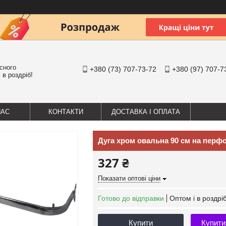
існого
+380 (73) 707-73-72
+380 (97) 707-7
 в роздріб!
НАС
КОНТАКТИ
ДОСТАВКА І ОПЛАТА
Дуга хром овальна 90 см на перф
327 ₴
Показати оптові ціни
Готово до відправки
Оптом і в роздрі
Купити
Купити