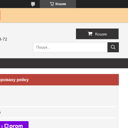
Кошик
Кошик
3-72
оровану рейку
б
 з