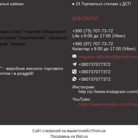
льні кабінки
24.Торгівельні стелажі з ДСП
+380 (73) 707-73-72
льфа Старт"-торгове обладнання
Life з 9:00 до 17:00 (Viber)
на ринку "Барабашово", провулок
рків, Україна
+380 (97) 707-73-72
Київстар з 9:00 до 17:00 (Viber)
magazin.alfa.start@gmail.com
+380737077372
" - виробник якісного торгового
+380737077372
птом і в роздріб!
+380737077372
Инстаграм
http (s)://www.instagram.com/al
YouTube
Сайт створений на маркетплейсі
Prom.ua
Продавець на Bigl.ua