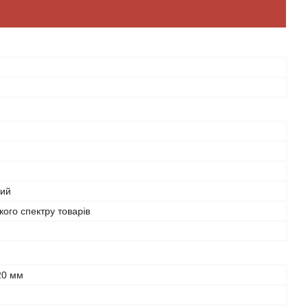
рий
ого спектру товарів
й
20 мм