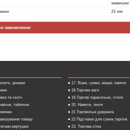
заввишки
чками
25 мм
ля замовлення
___
толети, цінники
17. Візки, сумки, мішки, пакети
умки
18.Торгове ваги
івка та скотч
19.Торгові парасольки, столи
вивіски, таблички
20. Намети, тенти
темянки
21.Торгівельні дзеркала
навішування товару
22.Підставки для сумок,тарілок
стелажі,вертушки
23. Торгова сітка