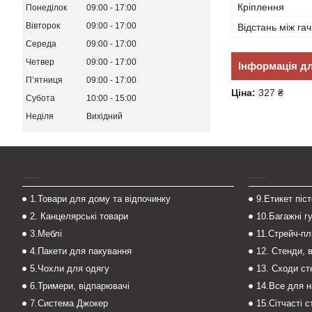
Кріплення
Понеділок
09:00
17:00
Вівторок
09:00
17:00
Відстань між га
Середа
09:00
17:00
Четвер
09:00
17:00
Інформація д
Пʼятниця
09:00
17:00
Ціна:
327 ₴
Субота
10:00
15:00
Неділя
Вихідний
___
___
1.Товари для дому та відпочинку
9.Етикет піс
2. Канцелярські товари
10.Багажні г
3.Меблі
11.Стрейч-пл
4.Пакети для пакування
12. Стенди, 
5.Чохли для одягу
13. Сходи с
6.Тримери, відпарювачі
14.Все для 
7.Система Джокер
15.Сітчасті 