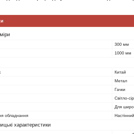
ки
зміри
300 мм
1000 мм
к
Китай
Метал
Гачки
Світло-сі
Для широк
ня обладнання
Настінни
ицькі характеристики