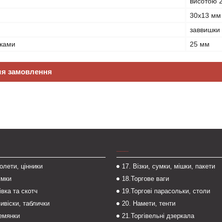
висотою 
30х13 мм
заввишки
чками
25 мм
ля замовлення
___
толети, цінники
17. Візки, сумки, мішки, пакети
умки
18.Торгове ваги
івка та скотч
19.Торгові парасольки, столи
вивіски, таблички
20. Намети, тенти
темянки
21.Торгівельні дзеркала