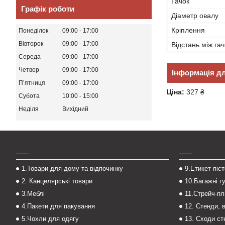
Гачок
Графік роботи
Діаметр овалу
Кріплення
Понеділок
09:00
17:00
Вівторок
09:00
17:00
Відстань між га
Середа
09:00
17:00
Четвер
09:00
17:00
Інформація д
Пʼятниця
09:00
17:00
Ціна:
327 ₴
Субота
10:00
15:00
Неділя
Вихідний
___
___
1.Товари для дому та відпочинку
9.Етикет піс
2. Канцелярські товари
10.Багажні г
3.Меблі
11.Стрейч-пл
4.Пакети для пакування
12. Стенди, 
5.Чохли для одягу
13. Сходи с