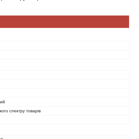
рий
ого спектру товарів
й