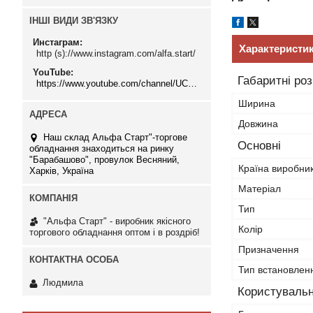
ІНШІ ВИДИ ЗВ'ЯЗКУ
Инстаграм
Характеристи
http (s)://www.instagram.com/alfa.start/
YouTube
Габаритні ро
https://www.youtube.com/channel/UCMzwfuPdxogFIKF_nELVFNw
Ширина
Довжина
Наш склад Альфа Старт"-торгове
Основні
обладнання знаходиться на ринку
"Барабашово", провулок Весняний,
Країна виробни
Харків, Україна
Матеріал
Тип
"Альфа Старт" - виробник якісного
Колір
торгового обладнання оптом і в роздріб!
Призначення
Тип встановлен
Людмила
Користувальн