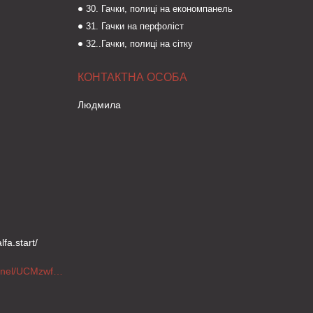
30. Гачки, полиці на економпанель
31. Гачки на перфоліст
32..Гачки, полиці на сітку
Людмила
fa.start/
https://www.youtube.com/channel/UCMzwfuPdxogFIKF_nELVFNw