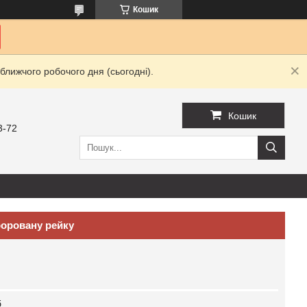
Кошик
ближчого робочого дня (сьогодні).
Кошик
3-72
форовану рейку
б