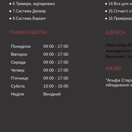
6.Тримери, відпарювачі
14.Все для 
7.Система Джокер
15.Сітчасті 
8.Система Варіант
16.Примірюва
ГРАФІК РОБОТИ
Наш склад А
Понеділок
09:00
17:00
знаходиться 
Вівторок
09:00
17:00
Весняний, Ха
Середа
09:00
17:00
Четвер
09:00
17:00
Пʼятниця
09:00
17:00
"Альфа Старт
обладнання о
Субота
10:00
15:00
Неділя
Вихідний