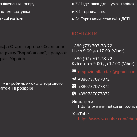
навішування товару
22.Підставки для сумок,тарілок
стелажі,вертушки
23. Торгова сітка
льні кабінки
24.Торгівельні стелажі з ДСП
+380 (73) 707-73-72
льфа Старт"-торгове обладнання
Life з 9:00 до 17:00 (Viber)
на ринку "Барабашово", провулок
рків, Україна
+380 (97) 707-73-72
Київстар з 9:00 до 17:00 (Viber)
magazin.alfa.start@gmail.com
+380737077372
" - виробник якісного торгового
+380737077372
птом і в роздріб!
+380737077372
Инстаграм
http (s)://www.instagram.com/al
YouTube