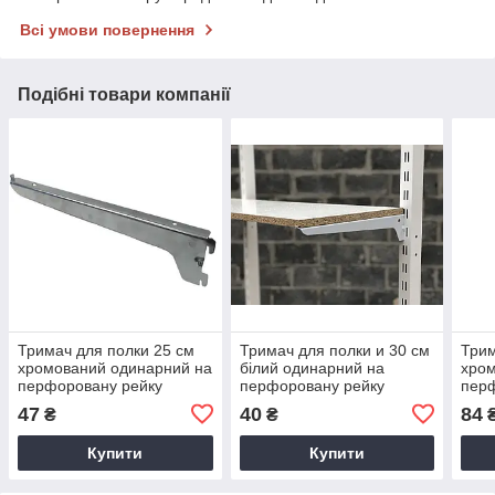
Всі умови повернення
Подібні товари компанії
Тримач для полки 25 см
Тримач для полки и 30 см
Трим
хромований одинарний на
білий одинарний на
хром
перфоровану рейку
перфоровану рейку
пер
47
40
84
₴
₴
Купити
Купити