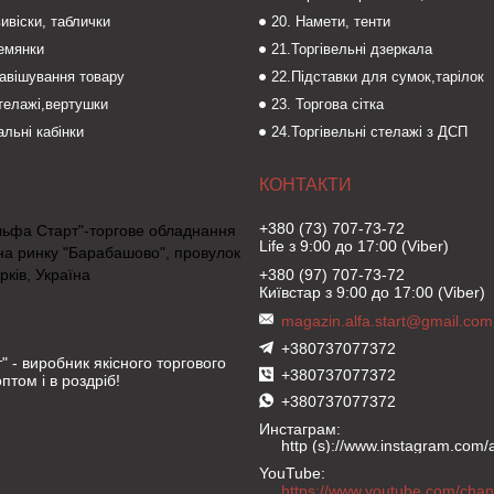
вивіски, таблички
20. Намети, тенти
темянки
21.Торгівельні дзеркала
навішування товару
22.Підставки для сумок,тарілок
стелажі,вертушки
23. Торгова сітка
льні кабінки
24.Торгівельні стелажі з ДСП
+380 (73) 707-73-72
льфа Старт"-торгове обладнання
Life з 9:00 до 17:00 (Viber)
на ринку "Барабашово", провулок
рків, Україна
+380 (97) 707-73-72
Київстар з 9:00 до 17:00 (Viber)
magazin.alfa.start@gmail.com
+380737077372
" - виробник якісного торгового
+380737077372
птом і в роздріб!
+380737077372
Инстаграм
http (s)://www.instagram.com/al
YouTube