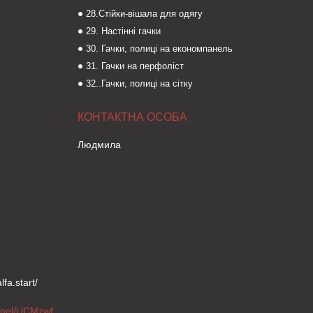
28.Стійки-вішала для одягу
29. Настінні гачки
30. Гачки, полиці на економпанель
31. Гачки на перфоліст
32..Гачки, полиці на сітку
Людмила
fa.start/
https://www.youtube.com/channel/UCMzwfuPdxogFIKF_nELVFNw