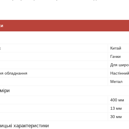
ки
к
Китай
Гачки
Для широк
ня обладнання
Настінни
Метал
зміри
400 мм
13 мм
30 мм
ицькі характеристики