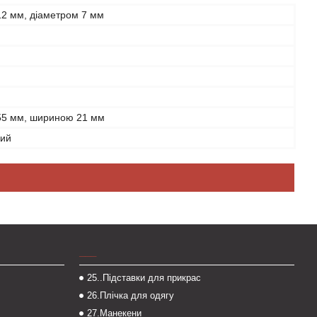
12 мм, діаметром 7 мм
55 мм, шириною 21 мм
рий
___
25..Підставки для прикрас
26.Плічка для одягу
27.Манекени