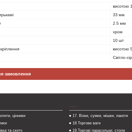
висотою 
ирькамі
33 мм
у
2.5 мм
хром
10 шт
-кріплення
висотою 
Світло-сі
ля замовлення
___
толети, цінники
17. Візки, сумки, мішки, пакети
умки
18.Торгове ваги
івка та скотч
19.Торгові парасольки, столи