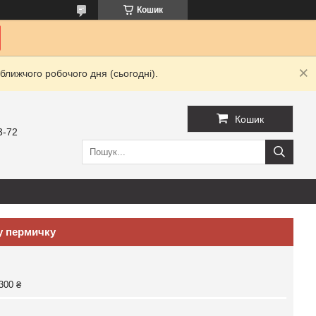
Кошик
ближчого робочого дня (сьогодні).
Кошик
3-72
у пермичку
300 ₴