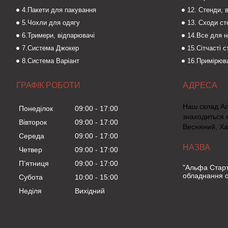
4.Пакети для пакування
12. Стенди, 
5.Чохли для одягу
13. Сходи с
6.Тримери, відпарювачі
14.Все для 
7.Система Джокер
15.Сітчасті 
8.Система Варіант
16.Примірюва
ГРАФІК РОБОТИ
Наш склад А
Понеділок
09:00
17:00
знаходиться 
Вівторок
09:00
17:00
Весняний, Ха
Середа
09:00
17:00
Четвер
09:00
17:00
Пʼятниця
09:00
17:00
"Альфа Старт
обладнання о
Субота
10:00
15:00
Неділя
Вихідний