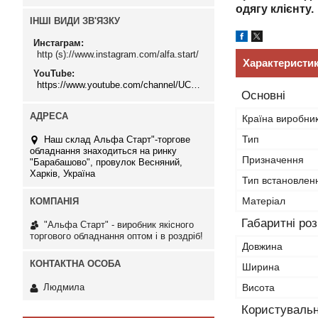
одягу клієнту.
ІНШІ ВИДИ ЗВ'ЯЗКУ
Инстаграм
http (s)://www.instagram.com/alfa.start/
Характеристи
YouTube
https://www.youtube.com/channel/UCMzwfuPdxogFIKF_nELVFNw
Основні
Країна виробни
Тип
Наш склад Альфа Старт"-торгове
обладнання знаходиться на ринку
Призначення
"Барабашово", провулок Весняний,
Харків, Україна
Тип встановлен
Матеріал
Габаритні ро
"Альфа Старт" - виробник якісного
торгового обладнання оптом і в роздріб!
Довжина
Ширина
Висота
Людмила
Користувальн