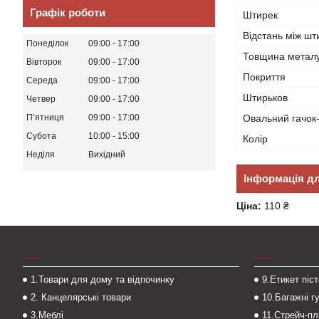
Графік роботи
Штирек
Відстань між шт
Понеділок
09:00
17:00
Товщина метал
Вівторок
09:00
17:00
Покриття
Середа
09:00
17:00
Штирьков
Четвер
09:00
17:00
Овальний гачок
Пʼятниця
09:00
17:00
Субота
10:00
15:00
Колір
Неділя
Вихідний
Інформація д
Ціна:
110 ₴
___
___
1.Товари для дому та відпочинку
9.Етикет піс
2. Канцелярські товари
10.Багажні г
3.Меблі
11.Стрейч-пл