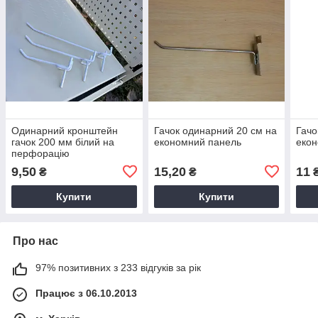
Одинарний кронштейн
Гачок одинарний 20 см на
Гачо
гачок 200 мм білий на
економний панель
екон
перфорацію
9,50
15,20
11
₴
₴
Купити
Купити
Про нас
97% позитивних з 233 відгуків за рік
Працює з 06.10.2013