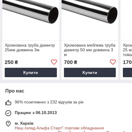
Хромована труба діаметр
Хромована меблева труба
Хром
25мм довжина 3м
діаметр 50 мм довжина 3
25 м
м
товщ
250
700
170
₴
₴
Купити
Купити
Про нас
96% позитивних з 232 відгуків за рік
Працює з 06.10.2013
м. Харків
Наш склад Альфа Старт"-торгове обладнання