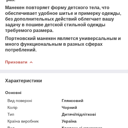
Манекен повторяет форму детского тела, что
обеспечивает удобное шитье и примерку одежды,
без дополнительных действий облегчает вашу
задачу в пошиве детской стильной одежды
требуемого размера.
Портновский манекен является универсальным и
много функциональным в разных сферах
потреблений.
Приховати
Характеристики
Основні
Вид поверхні
Глянсовий
Колір
Чорний
Тип
Дитячі/підліткові
Країна виробник
Україна
Вид
Кравецькі манекени