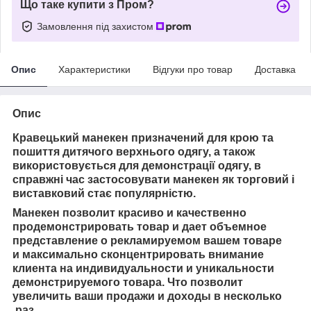
Що таке купити з Пром?
Замовлення під захистом
Опис
Характеристики
Відгуки про товар
Доставка
Опис
Кравецький манекен призначений для крою та
пошиття дитячого верхнього одягу, а також
використовується для демонстрації одягу, в
справжні час застосовувати манекен як торговий і
виставковий стає популярністю.
Манекен позволит красиво и качественно
продемонстрировать товар и
дает объемное
представление о рекламируемом
вашем товаре
и
максимально сконцентрировать внимание
клиента на индивидуальности и уникальности
демонстрируемого товара. Ч
то позволит
увеличить ваши продажи и доходы в несколько
раз.