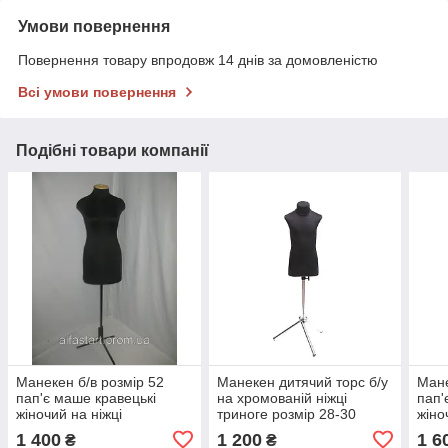
Умови повернення
Повернення товару впродовж 14 днів за домовленістю
Всі умови повернення
Подібні товари компанії
Манекен б/в розмір 52
Манекен дитячий торс б/у
Мане
пап'є маше кравецькі
на хромованій ніжці
пап'
жіночий на ніжці
триноге розмір 28-30
жіно
1 400
1 200
1 6
₴
₴