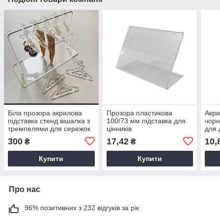
Біла прозора акрилова
Прозора пластикова
Акри
підставка стенд вішалка з
100/73 мм підставка для
чорн
тремпелями для сережок
цінників
для 
8 пар
годи
300
17,42
10,
₴
₴
Купити
Купити
Про нас
96% позитивних з 232 відгуків за рік